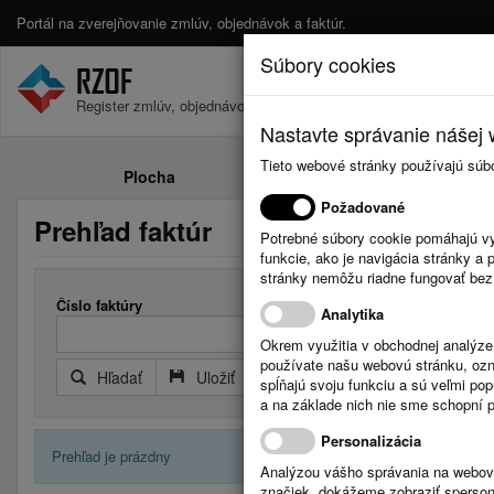
Portál na zverejňovanie zmlúv, objednávok a faktúr.
Súbory cookies
Register zmlúv, objednávok a faktúr.
Nastavte správanie nášej w
Tieto webové stránky používajú súb
Plocha
Zmluvy
Požadované
Prehľad faktúr
Potrebné súbory cookie pomáhajú vy
funkcie, ako je navigácia stránky 
stránky nemôžu riadne fungovať bez
Číslo faktúry
Došlá faktú
Analytika
Okrem využitia v obchodnej analýz
používate našu webovú stránku, označ
Hľadať
Uložiť
Reset
Rozšírený filter
spĺňajú svoju funkciu a sú veľmi po
a na základe nich nie sme schopní po
Personalizácia
Prehľad je prázdny
Analýzou vášho správania na webový
značiek, dokážeme zobraziť sperson