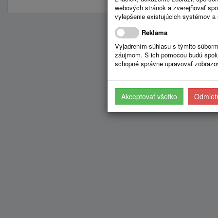
webových stránok a zverejňovať spo
vylepšenie existujúcich systémov a 
Reklama
Vyjadrením súhlasu s týmito súborm
záujmom. S ich pomocou budú spolup
schopné správne upravovať zobrazov
Akceptovať všetko
Odmietn