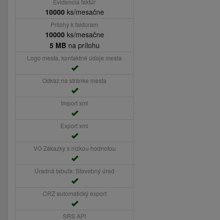
Evidencia faktúr
10000
ks/mesačne
Prílohy k faktúram
10000
ks/mesačne
5 MB
na prílohu
Logo mesta, kontaktné údaje mesta
Odkaz na stránke mesta
Import xml
Export xml
VO Zákazky s nízkou hodnotou
Úradná tabuľa: Stavebný úrad
CRZ automatický export
SRS API