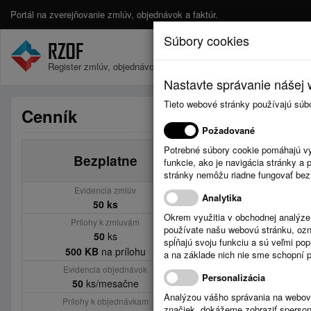
Portál na zverejňovanie zmlúv, objednávok a faktúr.
Súbory cookies
Register zmlúv, objednávok a faktúr.
Nastavte správanie nášej w
Tieto webové stránky používajú súb
Cenník
Požadované
Potrebné súbory cookie pomáhajú vy
Bezplatne
Základ (15€ / m
funkcie, ako je navigácia stránky 
stránky nemôžu riadne fungovať bez
Evidencia zmlúv
Evidencia zmlúv
Analytika
50 ks
200 ks
Okrem využitia v obchodnej analýz
Prílohy k zmluvám
Prílohy k zmluvám
používate našu webovú stránku, označ
50
ks
200
ks
spĺňajú svoju funkciu a sú veľmi po
500 KB
na prílohu
1024 KB
na príloh
a na základe nich nie sme schopní po
Evidencia objednávok
Evidencia objednávo
Personalizácia
50
ks/mesačne
200
ks/mesačne
Analýzou vášho správania na webový
Prílohy k objednávkam
Prílohy k objednávka
značiek, dokážeme zobraziť sperson