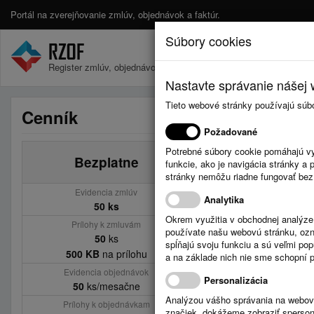
Portál na zverejňovanie zmlúv, objednávok a faktúr.
Súbory cookies
Register zmlúv, objednávok a faktúr.
Nastavte správanie nášej w
Tieto webové stránky používajú súb
Cenník
Požadované
Potrebné súbory cookie pomáhajú vy
Bezplatne
Základ (15€ / m
funkcie, ako je navigácia stránky 
stránky nemôžu riadne fungovať bez
Evidencia zmlúv
Evidencia zmlúv
Analytika
50 ks
200 ks
Okrem využitia v obchodnej analýz
Prílohy k zmluvám
Prílohy k zmluvám
používate našu webovú stránku, označ
50
ks
200
ks
spĺňajú svoju funkciu a sú veľmi po
500 KB
na prílohu
1024 KB
na príloh
a na základe nich nie sme schopní po
Evidencia objednávok
Evidencia objednávo
Personalizácia
50
ks/mesačne
200
ks/mesačne
Analýzou vášho správania na webový
Prílohy k objednávkam
Prílohy k objednávka
značiek, dokážeme zobraziť sperson