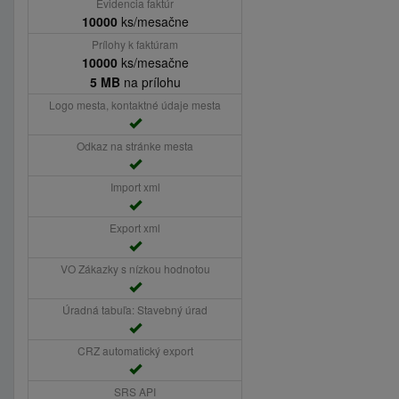
Evidencia faktúr
10000
ks/mesačne
Prílohy k faktúram
10000
ks/mesačne
5 MB
na prílohu
Logo mesta, kontaktné údaje mesta
Odkaz na stránke mesta
Import xml
Export xml
VO Zákazky s nízkou hodnotou
Úradná tabuľa: Stavebný úrad
CRZ automatický export
SRS API