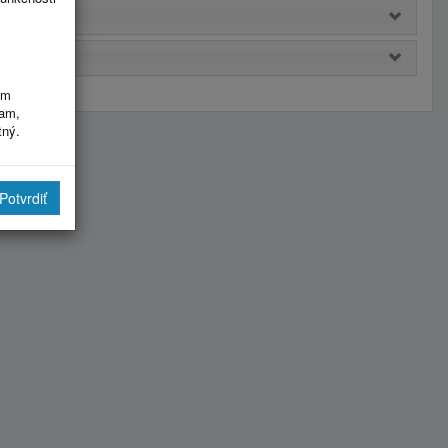
im
ram,
tný.
Potvrdiť