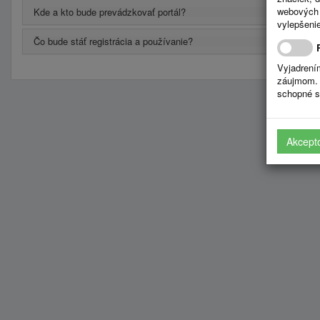
webových 
Kde a kto bude prevádzkovať portál?
vylepšenie
Čo bude stáť registrácia a používanie?
Vyjadrení
záujmom. 
schopné s
Akcept