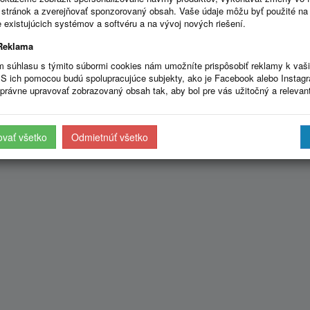
stránok a zverejňovať sponzorovaný obsah. Vaše údaje môžu byť použité na
 existujúcich systémov a softvéru a na vývoj nových riešení.
Reklama
m súhlasu s týmito súbormi cookies nám umožníte prispôsobiť reklamy k vaš
S ich pomocou budú spolupracujúce subjekty, ako je Facebook alebo Instag
právne upravovať zobrazovaný obsah tak, aby bol pre vás užitočný a relevan
ovať všetko
Odmietnúť všetko