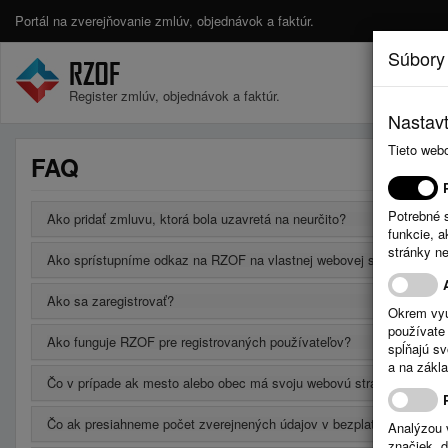
Portál na zverejňovanie zmlúv, objednávok a faktúr.
Súbory
Register zmlúv, objednávok a faktúr.
Nastavt
Tieto web
FAQ
Potrebné 
Ako pridať zmluvu, ktorá bola uzavretá na neurčito?
funkcie, 
stránky n
Ako sprístupníme odkaz na RZOF na vlastnej webovej stránke?
Ako sa zaregistrovať?
Okrem vyu
používate 
Ako funguje RZOF pre registrovaných používateľov?
spĺňajú s
a na zákla
Čo v prípade ak mesto alebo obec má svoju webovú stránku a chce
Čo ak presiahneme počet zverejnených údajov v bezplatnej verzii?
Analýzou 
značiek, 