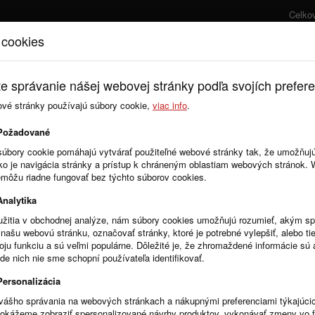
Celko
 cookies
Úvod
Cenník
e správanie nášej webovej stránky podľa svojích prefere
ové stránky používajú súbory cookie,
viac info
.
Požadované
súbory cookie pomáhajú vytvárať použiteľné webové stránky tak, že umožňuj
ako je navigácia stránky a prístup k chráneným oblastiam webových stránok.
emôžu riadne fungovať bez týchto súborov cookies.
Analytika
žitia v obchodnej analýze, nám súbory cookies umožňujú rozumieť, akým 
našu webovú stránku, označovať stránky, ktoré je potrebné vylepšiť, alebo tie
voju funkciu a sú veľmi populárne. Dôležité je, že zhromaždené informácie s
de nich nie sme schopní používateľa identifikovať.
 sa odkázovať na RZOF?
Personalizácia
vášho správania na webových stránkach a nákupnými preferenciami týkajúci
dokážeme zobraziť spersonalizované návrhy produktov, vykonávať zmeny vo 