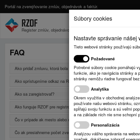
Portál na zverejňovanie zmlúv, objednávok a faktúr.
Súbory cookies
Register zmlúv, objednávok a faktúr.
Nastavte správanie nášej w
Tieto webové stránky používajú súb
FAQ
Požadované
Potrebné súbory cookie pomáhajú vy
Ako pridať zmluvu, ktorá bola uzavretá na neurčito?
funkcie, ako je navigácia stránky 
stránky nemôžu riadne fungovať bez
Ako sprístupníme odkaz na RZOF na vlastnej webovej stránke?
Analytika
Ako sa zaregistrovať?
Okrem využitia v obchodnej analýz
používate našu webovú stránku, označ
Ako funguje RZOF pre registrovaných používateľov?
spĺňajú svoju funkciu a sú veľmi po
a na základe nich nie sme schopní po
Čo v prípade ak mesto alebo obec má svoju webovú stránku a chce
Personalizácia
Čo ak presiahneme počet zverejnených údajov v bezplatnej verzii?
Analýzou vášho správania na webový
značiek, dokážeme zobraziť sperson