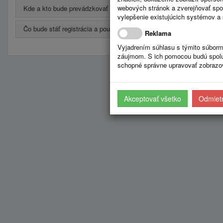
webových stránok a zverejňovať spo
Kde a kto bude prevádzkovať portál?
vylepšenie existujúcich systémov a 
Čo bude stáť registrácia a používanie?
Reklama
Vyjadrením súhlasu s týmito súborm
záujmom. S ich pomocou budú spolup
schopné správne upravovať zobrazov
Akceptovať všetko
Odmietn