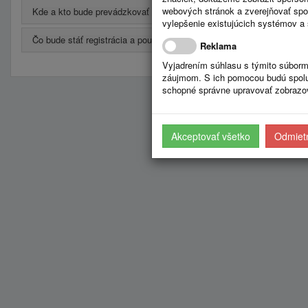
webových stránok a zverejňovať spo
Kde a kto bude prevádzkovať portál?
vylepšenie existujúcich systémov a 
Čo bude stáť registrácia a používanie?
Reklama
Vyjadrením súhlasu s týmito súborm
záujmom. S ich pomocou budú spolup
schopné správne upravovať zobrazov
Akceptovať všetko
Odmietn