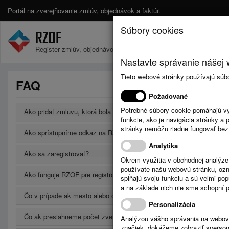
Portál na zverejňovanie zmlúv, objednávok a faktúr.
Súbory cookies
Register zmlúv, objednávok a faktúr.
Nastavte správanie nášej w
Tieto webové stránky používajú súb
FAQ
Požadované
Potrebné súbory cookie pomáhajú vy
Ako pridať zmluvu, ktorá bola uzavretá na neurčito?
funkcie, ako je navigácia stránky 
stránky nemôžu riadne fungovať bez
Ako sprístupníme odkaz na RZOF na vlastnej webovej stránke?
Analytika
Ako sa zaregistrovať?
Okrem využitia v obchodnej analýz
používate našu webovú stránku, označ
Ako funguje RZOF pre registrovaných používateľov?
spĺňajú svoju funkciu a sú veľmi po
a na základe nich nie sme schopní po
Čo v prípade ak mesto alebo obec má svoju webovú stránku a chce
Personalizácia
Čo ak presiahneme počet zverejnených údajov v bezplatnej verzii?
Analýzou vášho správania na webový
značiek, dokážeme zobraziť sperson