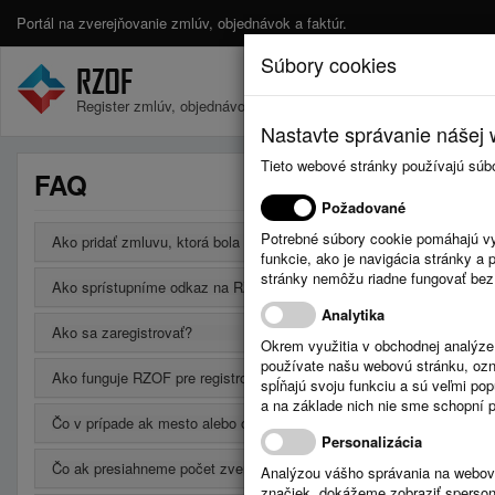
Portál na zverejňovanie zmlúv, objednávok a faktúr.
Súbory cookies
Register zmlúv, objednávok a faktúr.
Nastavte správanie nášej w
Tieto webové stránky používajú súb
FAQ
Požadované
Potrebné súbory cookie pomáhajú vy
Ako pridať zmluvu, ktorá bola uzavretá na neurčito?
funkcie, ako je navigácia stránky 
stránky nemôžu riadne fungovať bez
Ako sprístupníme odkaz na RZOF na vlastnej webovej stránke?
Analytika
Ako sa zaregistrovať?
Okrem využitia v obchodnej analýz
používate našu webovú stránku, označ
Ako funguje RZOF pre registrovaných používateľov?
spĺňajú svoju funkciu a sú veľmi po
a na základe nich nie sme schopní po
Čo v prípade ak mesto alebo obec má svoju webovú stránku a chce
Personalizácia
Čo ak presiahneme počet zverejnených údajov v bezplatnej verzii?
Analýzou vášho správania na webový
značiek, dokážeme zobraziť sperson