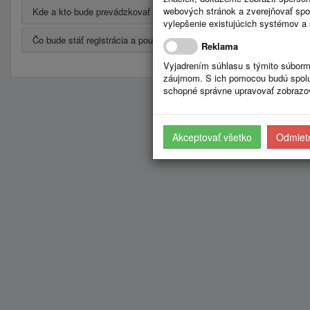
webových stránok a zverejňovať spo
Kde a kto bude prevádzkovať portál?
vylepšenie existujúcich systémov a 
Čo bude stáť registrácia a používanie?
Reklama
Vyjadrením súhlasu s týmito súborm
záujmom. S ich pomocou budú spolup
schopné správne upravovať zobrazov
Akceptovať všetko
Odmietn