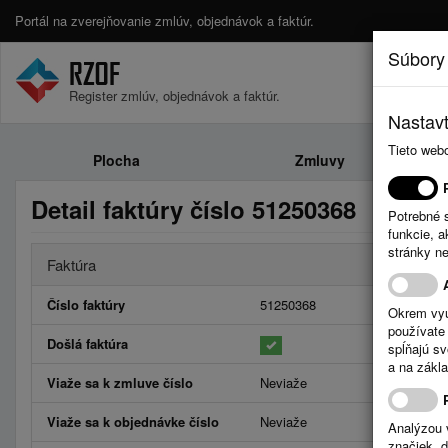
Portál na zverejňovanie zmlúv, objednávok a faktúr.
Súbory
Register zmlúv, objednávok a faktúr.
Nastavt
Tieto web
Plocha
Zmluvy
Detail faktúry číslo 51250368
Potrebné 
funkcie, 
stránky n
Faktúra
Číslo faktúry
51250368
Okrem vyu
používate 
Došlá faktúra
spĺňajú s
a na zákla
Viaže sa k zmluve číslo
Neviaže
Viaže sa k objednávke číslo
Neviaže
Analýzou 
značiek, 