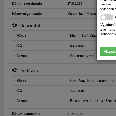
Dátum zverejnenia
27.6.2025
webových 
vylepšenie
Názov organizacie
Mesto Nové Mesto nad Váhom
Odberateľ
Vyjadrení
záujmom. 
schopné s
Názov
Mesto Nové Mesto nad Váho
IČO
00311863
Akcept
Adresa
Čsl. armády 64/1, 91532 Nov
Dodávateľ
Názov
GreenWay Infrastructure s.r.o.
IČO
47728086
Adresa
Einsteinova 24, 851 01 Bratis
Dátum vystavenia
11.4.2025