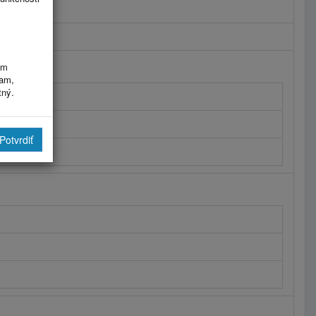
im
ram,
tný.
Potvrdiť