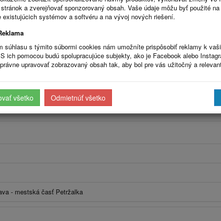
stránok a zverejňovať sponzorovaný obsah. Vaše údaje môžu byť použité na
 existujúcich systémov a softvéru a na vývoj nových riešení.
Reklama
m súhlasu s týmito súbormi cookies nám umožníte prispôsobiť reklamy k vaš
S ich pomocou budú spolupracujúce subjekty, ako je Facebook alebo Instag
právne upravovať zobrazovaný obsah tak, aby bol pre vás užitočný a relevan
m
ovať všetko
Odmietnúť všetko
é Mesto nad Váhom
lava - mestská časť Petržalka