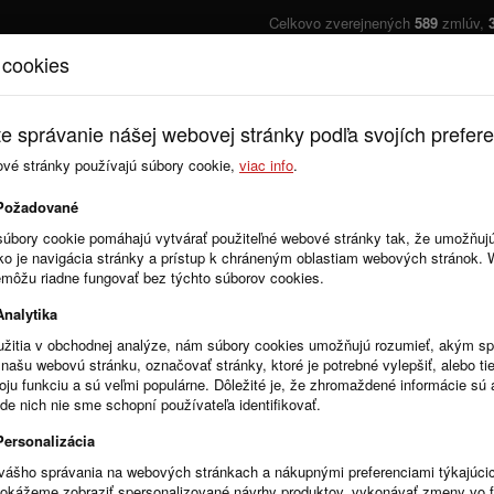
Celkovo zverejnených
589
zmlúv,
 cookies
Úvod
Cenník
e správanie nášej webovej stránky podľa svojích prefere
ové stránky používajú súbory cookie,
viac info
.
Objednávky
Faktúry
Požadované
súbory cookie pomáhajú vytvárať použiteľné webové stránky tak, že umožňuj
ako je navigácia stránky a prístup k chráneným oblastiam webových stránok.
emôžu riadne fungovať bez týchto súborov cookies.
Analytika
žitia v obchodnej analýze, nám súbory cookies umožňujú rozumieť, akým 
našu webovú stránku, označovať stránky, ktoré je potrebné vylepšiť, alebo tie
voju funkciu a sú veľmi populárne. Dôležité je, že zhromaždené informácie s
de nich nie sme schopní používateľa identifikovať.
Personalizácia
vášho správania na webových stránkach a nákupnými preferenciami týkajúci
dokážeme zobraziť spersonalizované návrhy produktov, vykonávať zmeny vo 