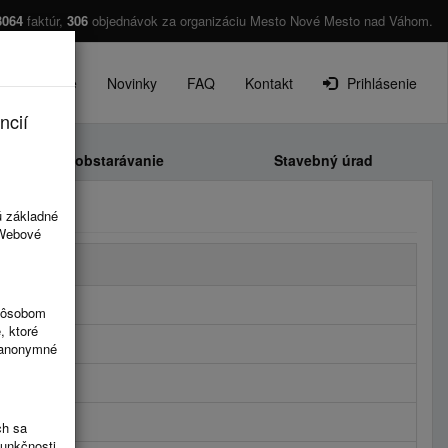
3064
faktúr,
306
objednávok za organizáciu Mesto Nové Mesto nad Váhom.
O projekte
Novinky
FAQ
Kontakt
Prihlásenie
ncií
Verejné obstarávanie
Stavebný úrad
ú základné
 Webové
spôsobom
, ktoré
ú anonymné
ch sa
funkčnosti