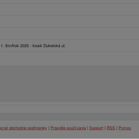
1. štvrťrok 2025 - kiosk Dukelská ul.
ecné obchodné podmienky
|
Pravidlá používania
|
Support
|
RSS
|
Pomoc