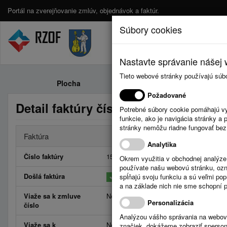
Portál na zverejňovanie zmlúv, objednávok a faktúr.
Súbory cookies
Nastavte správanie nášej w
Tieto webové stránky používajú súb
Plocha
Zmluvy
Požadované
Detail faktúry číslo 153/16
Potrebné súbory cookie pomáhajú vy
funkcie, ako je navigácia stránky 
stránky nemôžu riadne fungovať bez
Faktúra
Analytika
Číslo faktúry
153/16
Okrem využitia v obchodnej analýz
používate našu webovú stránku, označ
Došlá faktúra
spĺňajú svoju funkciu a sú veľmi po
a na základe nich nie sme schopní po
Viaže sa k zmluve
Neviaže
Personalizácia
číslo
Analýzou vášho správania na webový
Viaže sa k
Neviaže
značiek, dokážeme zobraziť sperson