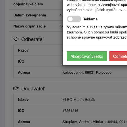
objednávke číslo
webových stránok a zverejňovať spo
vylepšenie existujúcich systémov a 
Dátum zverejnenia
4.12.2017
Reklama
Názov organizacie
Kolbovce
Vyjadrením súhlasu s týmito súborm
záujmom. S ich pomocou budú spolup
schopné správne upravovať zobrazov
Odberateľ
Názov
Obec Kolbovce
Akceptovať všetko
Odmietn
IČO
330558
Adresa
Kolbovce 44, 09031 Kolbovce
Dodávateľ
Názov
ELBO-Martin Bobák
IČO
47364246
Adresa
Stropkov, Andreja Hlinku 1104/44, 091