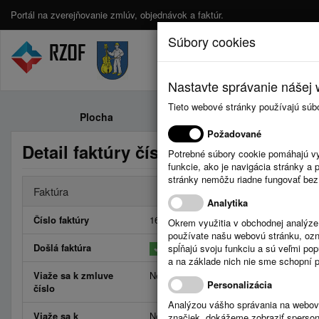
Portál na zverejňovanie zmlúv, objednávok a faktúr.
Súbory cookies
Nastavte správanie nášej w
Tieto webové stránky používajú súb
Plocha
Zmluvy
Požadované
Detail faktúry číslo 162/16
Potrebné súbory cookie pomáhajú vy
funkcie, ako je navigácia stránky 
stránky nemôžu riadne fungovať bez
Faktúra
Analytika
Číslo faktúry
162/16
Okrem využitia v obchodnej analýz
používate našu webovú stránku, označ
Došlá faktúra
spĺňajú svoju funkciu a sú veľmi po
a na základe nich nie sme schopní po
Viaže sa k zmluve
Neviaže
Personalizácia
číslo
Analýzou vášho správania na webový
Viaže sa k
Neviaže
značiek, dokážeme zobraziť sperson