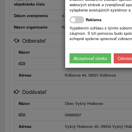
objednávke číslo
webových stránok a zverejňovať spo
vylepšenie existujúcich systémov a 
Dátum zverejnenia
4.12.2017
Reklama
Názov organizacie
Kolbovce
Vyjadrením súhlasu s týmito súborm
záujmom. S ich pomocou budú spolup
schopné správne upravovať zobrazov
Odberateľ
Názov
Obec Kolbovce
Akceptovať všetko
Odmietn
IČO
330558
Adresa
Kolbovce 44, 09031 Kolbovce
Dodávateľ
Názov
Obec Vyšný Hrabovec
IČO
00689297
Adresa
Vyšný Hrabovec 40, 09034 Vyšný Hra