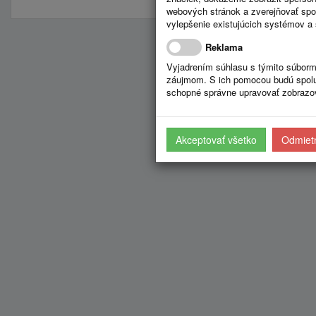
webových stránok a zverejňovať spo
vylepšenie existujúcich systémov a 
Reklama
Vyjadrením súhlasu s týmito súborm
záujmom. S ich pomocou budú spolup
schopné správne upravovať zobrazov
Akceptovať všetko
Odmietn