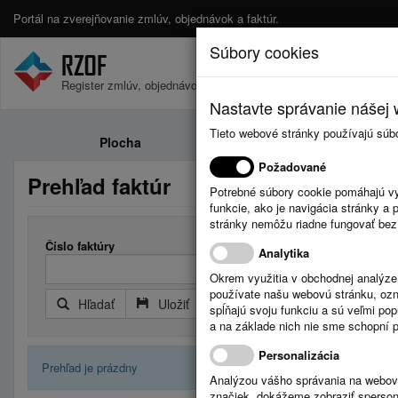
Portál na zverejňovanie zmlúv, objednávok a faktúr.
Súbory cookies
Register zmlúv, objednávok a faktúr.
Nastavte správanie nášej w
Tieto webové stránky používajú súb
Plocha
Zmluvy
Požadované
Prehľad faktúr
Potrebné súbory cookie pomáhajú vy
funkcie, ako je navigácia stránky 
stránky nemôžu riadne fungovať bez
Číslo faktúry
Došlá faktú
Analytika
Okrem využitia v obchodnej analýz
používate našu webovú stránku, označ
Hľadať
Uložiť
Reset
Rozšírený filter
spĺňajú svoju funkciu a sú veľmi po
a na základe nich nie sme schopní po
Personalizácia
Prehľad je prázdny
Analýzou vášho správania na webový
značiek, dokážeme zobraziť sperson