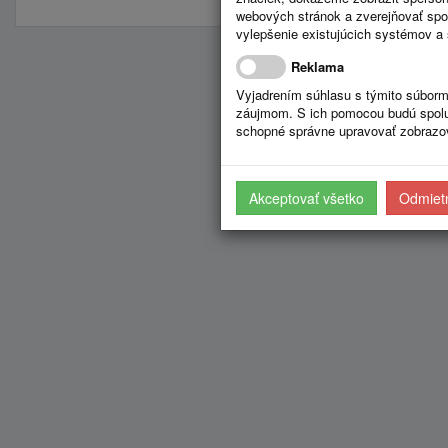
webových stránok a zverejňovať spo
vylepšenie existujúcich systémov a 
Reklama
Vyjadrením súhlasu s týmito súborm
záujmom. S ich pomocou budú spolup
schopné správne upravovať zobrazov
Akceptovať všetko
Odmietn