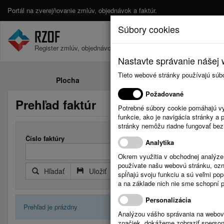
Portál na zverejňovanie zmlúv, objednávok a faktúr.
Súbory cookies
Register zmlúv, objednávok a faktúr.
Nastavte správanie nášej w
Tieto webové stránky používajú súb
Plocha
Zmluvy
Požadované
Prehľad faktúr
Potrebné súbory cookie pomáhajú vy
funkcie, ako je navigácia stránky 
stránky nemôžu riadne fungovať bez
Číslo faktúry
Došlá faktú
Analytika
Okrem využitia v obchodnej analýz
používate našu webovú stránku, označ
Hľadať
Uložiť
Reset
Rozšírený filter
spĺňajú svoju funkciu a sú veľmi po
a na základe nich nie sme schopní po
Personalizácia
Prehľad je prázdny
Analýzou vášho správania na webový
značiek, dokážeme zobraziť sperson