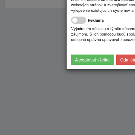
webových stránok a zverejňovať spo
vylepšenie existujúcich systémov a 
Reklama
Vyjadrením súhlasu s týmito súborm
záujmom. S ich pomocou budú spolup
schopné správne upravovať zobrazov
Akceptovať všetko
Odmietn