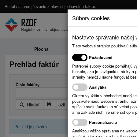
Portál na zverejňovanie zmlúv, objednávok a faktúr.
Súbory cookies
Register zmlúv, objednávok a faktúr.
Nastavte správanie nášej w
Tieto webové stránky používajú súb
Plocha
Zmluvy
Požadované
Prehľad faktúr
Potrebné súbory cookie pomáhajú vy
funkcie, ako je navigácia stránky 
stránky nemôžu riadne fungovať bez
Číslo faktúry
Došlá faktú
Analytika
Okrem využitia v obchodnej analýz
používate našu webovú stránku, označ
Hľadať
Uložiť
Reset
Rozšírený filter
spĺňajú svoju funkciu a sú veľmi po
a na základe nich nie sme schopní po
Personalizácia
Prehľad je prázdny
Analýzou vášho správania na webový
značiek, dokážeme zobraziť sperson