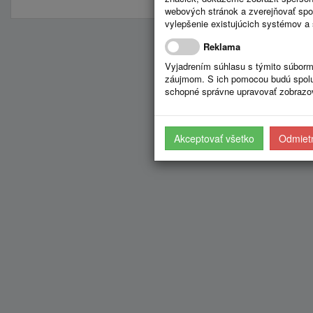
webových stránok a zverejňovať spo
vylepšenie existujúcich systémov a 
Reklama
Vyjadrením súhlasu s týmito súborm
záujmom. S ich pomocou budú spolup
schopné správne upravovať zobrazov
Akceptovať všetko
Odmietn