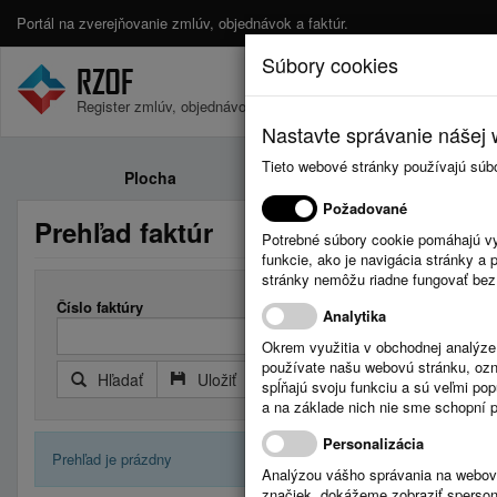
Portál na zverejňovanie zmlúv, objednávok a faktúr.
Súbory cookies
Register zmlúv, objednávok a faktúr.
Nastavte správanie nášej w
Tieto webové stránky používajú súb
Plocha
Zmluvy
Požadované
Prehľad faktúr
Potrebné súbory cookie pomáhajú vy
funkcie, ako je navigácia stránky 
stránky nemôžu riadne fungovať bez
Číslo faktúry
Došlá faktú
Analytika
Okrem využitia v obchodnej analýz
používate našu webovú stránku, označ
Hľadať
Uložiť
Reset
Rozšírený filter
spĺňajú svoju funkciu a sú veľmi po
a na základe nich nie sme schopní po
Personalizácia
Prehľad je prázdny
Analýzou vášho správania na webový
značiek, dokážeme zobraziť sperson