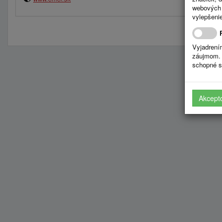
webových 
vylepšenie
Vyjadrení
záujmom. 
schopné s
Akcept