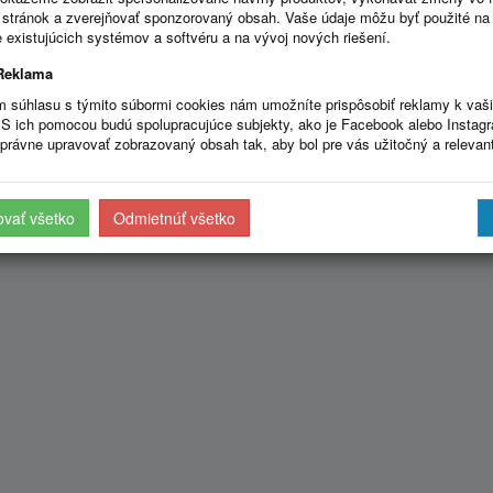
stránok a zverejňovať sponzorovaný obsah. Vaše údaje môžu byť použité na
 existujúcich systémov a softvéru a na vývoj nových riešení.
Reklama
m súhlasu s týmito súbormi cookies nám umožníte prispôsobiť reklamy k vaš
S ich pomocou budú spolupracujúce subjekty, ako je Facebook alebo Instag
právne upravovať zobrazovaný obsah tak, aby bol pre vás užitočný a relevan
ovať všetko
Odmietnúť všetko