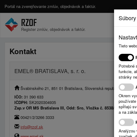
Portál na zverejňovanie zmlúv, objednávok a faktúr.
Súbory
Register zmlúv, objednávok a faktúr.
Nastavt
Tieto web
Kontakt
Potrebné 
EMEL® BRATISLAVA, s. r. o.
funkcie, 
stránky n
Švabinského 21, 851 01 Bratislava, Slovenská republika
Okrem vyu
IČO:
31 390 633
používate 
IČDPH:
SK2020304935
spĺňajú s
Zap.v OR MS Bratislava III, Odd: Sro, Vložka č. 8538/B
a na zákla
00421/2/3266 3333
info@rzof.sk
Analýzou 
www.emel.sk
značiek, 