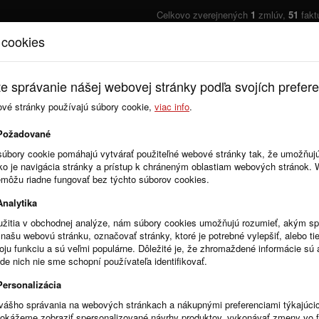
Celkovo zverejnených
1
zmlúv,
51
fakt
 cookies
Úvod
Cenník
e správanie nášej webovej stránky podľa svojích prefere
ové stránky používajú súbory cookie,
viac info
.
Požadované
súbory cookie pomáhajú vytvárať použiteľné webové stránky tak, že umožňuj
ako je navigácia stránky a prístup k chráneným oblastiam webových stránok.
emôžu riadne fungovať bez týchto súborov cookies.
Analytika
žitia v obchodnej analýze, nám súbory cookies umožňujú rozumieť, akým 
našu webovú stránku, označovať stránky, ktoré je potrebné vylepšiť, alebo tie
voju funkciu a sú veľmi populárne. Dôležité je, že zhromaždené informácie s
de nich nie sme schopní používateľa identifikovať.
Personalizácia
vášho správania na webových stránkach a nákupnými preferenciami týkajúci
dokážeme zobraziť spersonalizované návrhy produktov, vykonávať zmeny vo 