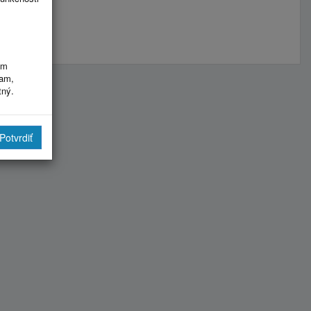
im
ram,
tný.
Potvrdiť