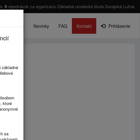
úr,
0
objednávok za organizáciu Základná umelecká škola Dunajská Lužná.
O projekte
Novinky
FAQ
Kontakt
Prihlásenie
ncií
ú základné
 Webové
spôsobom
, ktoré
ú anonymné
ch sa
funkčnosti