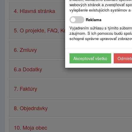
webových stránok a zverejňovať spo
4. Hlavná stránka
vylepšenie existujúcich systémov a 
Reklama
Vyjadrením súhlasu s týmito súborm
5. O projekte, FAQ, Kontakt, Návod
záujmom. S ich pomocou budú spolup
schopné správne upravovať zobrazov
6. Zmluvy
Akceptovať všetko
Odmietn
6.a Dodatky
7. Faktúry
8. Objednávky
10. Moja obec