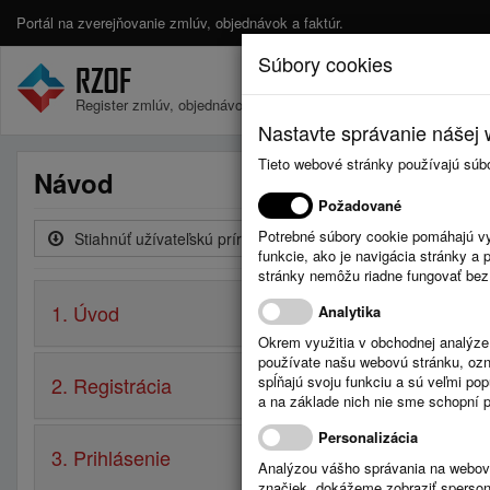
Portál na zverejňovanie zmlúv, objednávok a faktúr.
Súbory cookies
Register zmlúv, objednávok a faktúr.
Nastavte správanie nášej w
Tieto webové stránky používajú súb
Návod
Požadované
Potrebné súbory cookie pomáhajú vy
Stiahnúť užívateľskú príručku
funkcie, ako je navigácia stránky 
stránky nemôžu riadne fungovať bez
1. Úvod
Analytika
Okrem využitia v obchodnej analýz
používate našu webovú stránku, označ
2. Registrácia
spĺňajú svoju funkciu a sú veľmi po
a na základe nich nie sme schopní po
Personalizácia
3. Prihlásenie
Analýzou vášho správania na webový
značiek, dokážeme zobraziť sperson