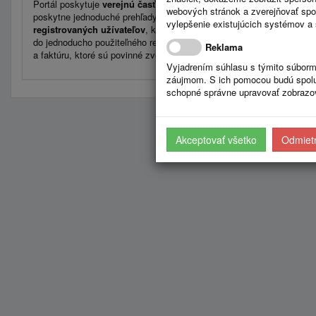
Portál poskytuje
verejnú časť pre neregistrovaných užívateľov
– o
webových stránok a zverejňovať spo
poskytne jednoduché prehľady zverejnených zmlúv, faktúr a objednáv
vylepšenie existujúcich systémov a 
registrovaných užívateľov
, ktorými sú povinné organizácie verejnej 
do jednoducho použiteľného registra s možnosťou zaevidovať, upravi
Reklama
a faktúru, ktoré sú povinné zverejniť.
Vyjadrením súhlasu s týmito súborm
záujmom. S ich pomocou budú spolup
schopné správne upravovať zobrazov
Akceptovať všetko
Odmietn