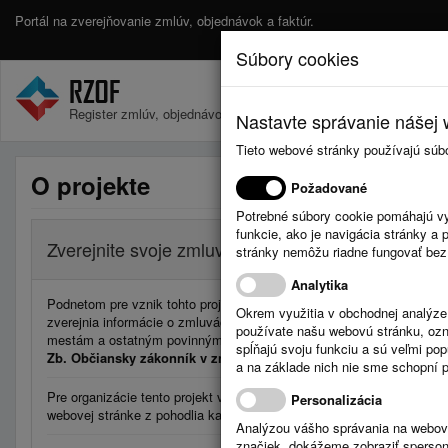
Portál na zverejňovanie zmlúv, objednávok a faktúr.
Súbory cookies
Register zmlúv, objednávok a faktúr.
Nastavte správanie nášej w
Tieto webové stránky používajú súb
O projekte
Požadované
Potrebné súbory cookie pomáhajú vy
funkcie, ako je navigácia stránky 
Zverejnite svoje zmluvy, objednávky a faktúry jed
stránky nemôžu riadne fungovať bez
Analytika
Podnetom pre vznik tohto projektu bolo poskytnúť nástroj, prostrední
Okrem využitia v obchodnej analýz
zverejnia informácie o zmluvách, objednávkach a faktúrach. Ide o pr
používate našu webovú stránku, označ
mestám a ostatným povinným organizáciam verejnej správy zverejňo
spĺňajú svoju funkciu a sú veľmi po
Zb. Občiansky zákonník v znení neskorších predpisov, ktorý nad
a na základe nich nie sme schopní po
Pre organizácie tento projekt vytvára príležitosť pre jednoduché zver
Personalizácia
webovej stránke z pohodlia kancelárie bez nutnosti riešiť zverejňov
Analýzou vášho správania na webový
značiek, dokážeme zobraziť sperson