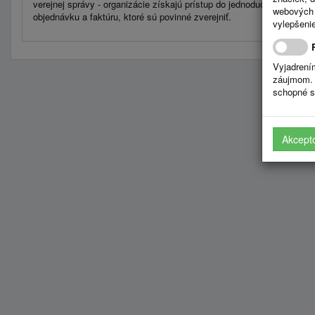
verejnej správy - organizácie získajú prístup do jednoducho použite
webových 
objednávku a faktúru, ktoré sú povinné zverejniť.
vylepšenie
Vyjadrení
záujmom. 
schopné s
Akcept