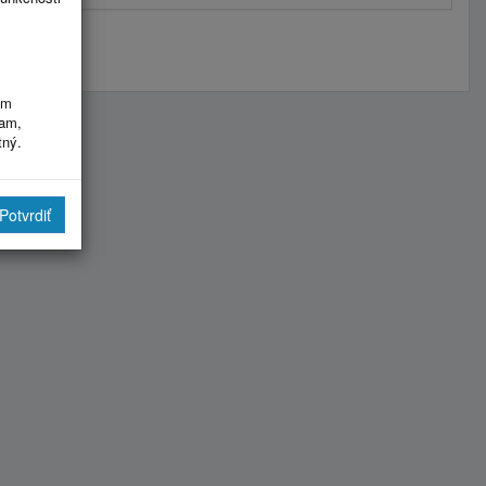
im
ram,
tný.
Potvrdiť