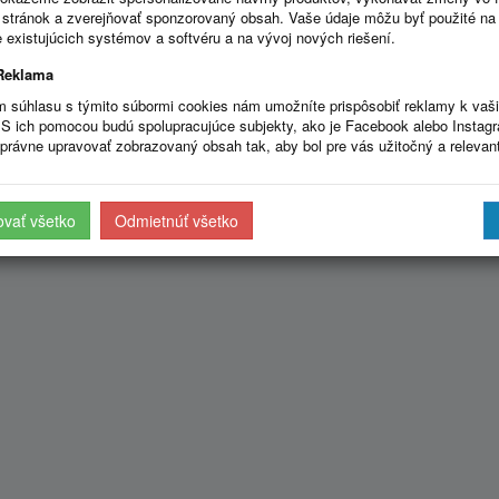
ľného registra s možnosťou zaevidovať, upraviť resp. zmazať zmluvu,
stránok a zverejňovať sponzorovaný obsah. Vaše údaje môžu byť použité na
 existujúcich systémov a softvéru a na vývoj nových riešení.
Reklama
m súhlasu s týmito súbormi cookies nám umožníte prispôsobiť reklamy k vaš
S ich pomocou budú spolupracujúce subjekty, ako je Facebook alebo Instag
právne upravovať zobrazovaný obsah tak, aby bol pre vás užitočný a relevan
ovať všetko
Odmietnúť všetko