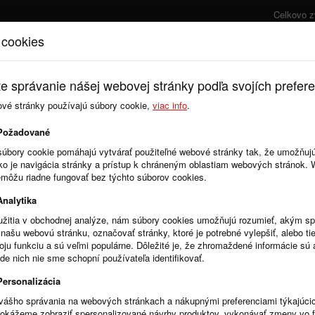
Celkovo 
 cookies
Úvod
Cenník
e správanie nášej webovej stránky podľa svojích prefere
ové stránky používajú súbory cookie,
viac info
.
Požadované
súbory cookie pomáhajú vytvárať použiteľné webové stránky tak, že umožňuj
noducho a rýchlo
ako je navigácia stránky a prístup k chráneným oblastiam webových stránok.
emôžu riadne fungovať bez týchto súborov cookies.
Analytika
ctvom ktorého sa rýchlo a spoľahlivo zverejnia informácie o zmluvách,
estám a ostatným povinným organizáciam verejnej správy zverejňovať
žitia v obchodnej analýze, nám súbory cookies umožňujú rozumieť, akým 
korších predpisov, ktorý nadobudol účinnosť 1.1.2011.
našu webovú stránku, označovať stránky, ktoré je potrebné vylepšiť, alebo tie
voju funkciu a sú veľmi populárne. Dôležité je, že zhromaždené informácie s
ejnenie potrebných informácii na webovej stránke z pohodlia kancelárie
de nich nie sme schopní používateľa identifikovať.
Personalizácia
bčanov, organizácie, ktorým poskytne jednoduché prehľady
vášho správania na webových stránkach a nákupnými preferenciami týkajúci
re registrovaných užívateľov
, ktorými sú povinné organizácie
dokážeme zobraziť spersonalizované návrhy produktov, vykonávať zmeny vo 