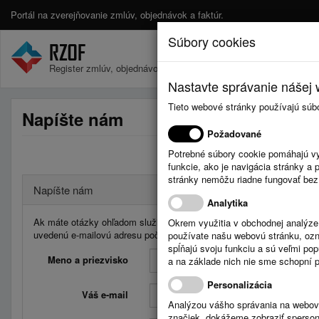
Portál na zverejňovanie zmlúv, objednávok a faktúr.
Súbory cookies
Register zmlúv, objednávok a faktúr.
Nastavte správanie nášej w
Tieto webové stránky používajú súb
Napíšte nám
Požadované
Potrebné súbory cookie pomáhajú vy
funkcie, ako je navigácia stránky 
stránky nemôžu riadne fungovať bez
Napíšte nám
Analytika
Ak máte otázky ohľadom služieb Registra zmlúv, faktúr a objednávo
Okrem využitia v obchodnej analýz
uvedenú e-mailovú adresu počas pracovných dní od 08:00 do 16:00 
používate našu webovú stránku, označ
spĺňajú svoju funkciu a sú veľmi po
Meno a priezvisko
a na základe nich nie sme schopní po
Personalizácia
Váš e-mail
Analýzou vášho správania na webový
značiek, dokážeme zobraziť sperson