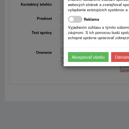
Kontaktný telefón
webových stránok a zverejňovať spo
vylepšenie existujúcich systémov a 
Predmet
Reklama
Vyjadrením súhlasu s týmito súborm
Text správy
záujmom. S ich pomocou budú spolup
schopné správne upravovať zobrazov
Overenie
Opiš
Akceptovať všetko
Odmietn
Gene