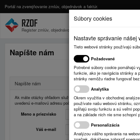
Portál na zverejňovanie zmlúv, objednávok a faktúr.
Súbory cookies
Register zmlúv, objednávok a faktúr.
Nastavte správanie nášej w
Tieto webové stránky používajú súb
Napíšte nám
Požadované
Potrebné súbory cookie pomáhajú vy
funkcie, ako je navigácia stránky 
stránky nemôžu riadne fungovať bez
Napíšte nám
Analytika
Ak máte otázky ohľadom služieb Registra zmlúv, faktúr a objednávo
Okrem využitia v obchodnej analýz
uvedenú e-mailovú adresu počas pracovných dní od 08:00 do 16:00 
používate našu webovú stránku, označ
spĺňajú svoju funkciu a sú veľmi po
Meno a priezvisko
a na základe nich nie sme schopní po
Personalizácia
Váš e-mail
Analýzou vášho správania na webový
značiek, dokážeme zobraziť sperson