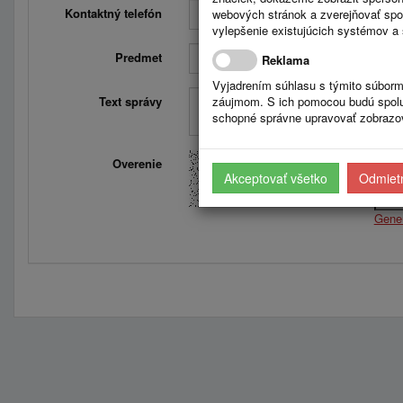
Kontaktný telefón
webových stránok a zverejňovať spo
vylepšenie existujúcich systémov a 
Predmet
Reklama
Vyjadrením súhlasu s týmito súborm
Text správy
záujmom. S ich pomocou budú spolup
schopné správne upravovať zobrazov
Overenie
Opiš
Akceptovať všetko
Odmietn
Gene