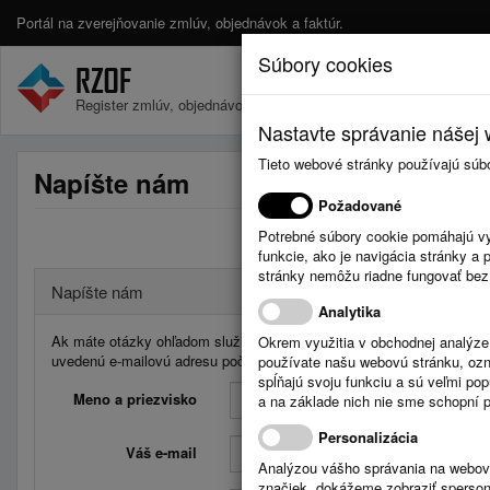
Portál na zverejňovanie zmlúv, objednávok a faktúr.
Súbory cookies
Register zmlúv, objednávok a faktúr.
Nastavte správanie nášej w
Tieto webové stránky používajú súb
Napíšte nám
Požadované
Potrebné súbory cookie pomáhajú vy
funkcie, ako je navigácia stránky 
stránky nemôžu riadne fungovať bez
Napíšte nám
Analytika
Ak máte otázky ohľadom služieb Registra zmlúv, faktúr a objednávo
Okrem využitia v obchodnej analýz
uvedenú e-mailovú adresu počas pracovných dní od 08:00 do 16:00 
používate našu webovú stránku, označ
spĺňajú svoju funkciu a sú veľmi po
Meno a priezvisko
a na základe nich nie sme schopní po
Personalizácia
Váš e-mail
Analýzou vášho správania na webový
značiek, dokážeme zobraziť sperson