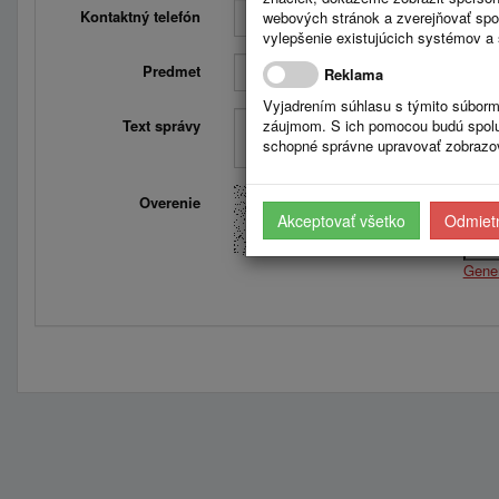
Kontaktný telefón
webových stránok a zverejňovať spo
vylepšenie existujúcich systémov a 
Predmet
Reklama
Vyjadrením súhlasu s týmito súborm
Text správy
záujmom. S ich pomocou budú spolup
schopné správne upravovať zobrazov
Overenie
Opiš
Akceptovať všetko
Odmietn
Gene