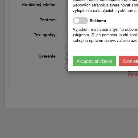
Kontaktný telefón
webových stránok a zverejňovať spo
vylepšenie existujúcich systémov a 
Predmet
Reklama
Vyjadrením súhlasu s týmito súborm
Text správy
záujmom. S ich pomocou budú spolup
schopné správne upravovať zobrazov
Overenie
Opiš
Akceptovať všetko
Odmietn
Gene