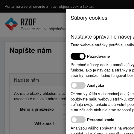
Portál na zverejňovanie zmlúv, objednávok a faktúr.
Súbory cookies
Register zmlúv, objednávok a faktúr.
Nastavte správanie nášej w
Tieto webové stránky používajú súb
Napíšte nám
Požadované
Potrebné súbory cookie pomáhajú vy
funkcie, ako je navigácia stránky 
stránky nemôžu riadne fungovať bez
Napíšte nám
Analytika
Ak máte otázky ohľadom služieb Registra zmlúv, faktúr a objednávo
Okrem využitia v obchodnej analýz
uvedenú e-mailovú adresu počas pracovných dní od 08:00 do 16:00 
používate našu webovú stránku, označ
spĺňajú svoju funkciu a sú veľmi po
Meno a priezvisko
a na základe nich nie sme schopní po
Personalizácia
Váš e-mail
Analýzou vášho správania na webový
značiek, dokážeme zobraziť sperson