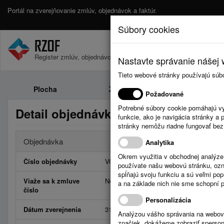
Portál na zverejňovanie zmlúv, objednávok a faktúr.
Súbory cookies
Register zmlúv, objednávok a faktúr.
Nastavte správanie nášej w
Tieto webové stránky používajú súb
Plocha
Zmluvy
Objednávk
Požadované
Potrebné súbory cookie pomáhajú vy
Detail objednávky číslo VOB25231
funkcie, ako je navigácia stránky 
stránky nemôžu riadne fungovať bez
Objednávka
Analytika
Okrem využitia v obchodnej analýz
Číslo objednávky
VOB25231
používate našu webovú stránku, označ
spĺňajú svoju funkciu a sú veľmi po
Viaže sa k zmluve
Neviaže
a na základe nich nie sme schopní po
číslo
Personalizácia
Dátum zverejnenia
31.10.2025
Analýzou vášho správania na webový
značiek, dokážeme zobraziť sperson