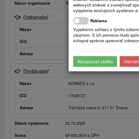
Názov organizacie
Technické služby mesta Galanta
webových stránok a zverejňovať spo
vylepšenie existujúcich systémov a 
Odberateľ
Reklama
Názov
Technické služby mesta Galanta
Vyjadrením súhlasu s týmito súborm
záujmom. S ich pomocou budú spolup
schopné správne upravovať zobrazov
IČO
00045721
Adresa
ul. Kpt. Nálepku, 924 01 Galanta
Akceptovať všetko
Odmietn
Dodávateľ
Názov
KONNEX s.r.o.
IČO
17639727
Adresa
Trstínska cesta 9, 917 01 Trnava
Dátum vystavenia
23.10.2025
Suma
59 655,00 € s DPH