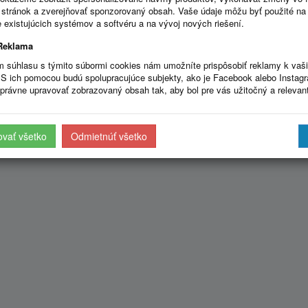
stránok a zverejňovať sponzorovaný obsah. Vaše údaje môžu byť použité na
 existujúcich systémov a softvéru a na vývoj nových riešení.
Reklama
m súhlasu s týmito súbormi cookies nám umožníte prispôsobiť reklamy k vaš
S ich pomocou budú spolupracujúce subjekty, ako je Facebook alebo Instag
právne upravovať zobrazovaný obsah tak, aby bol pre vás užitočný a relevan
ovať všetko
Odmietnúť všetko