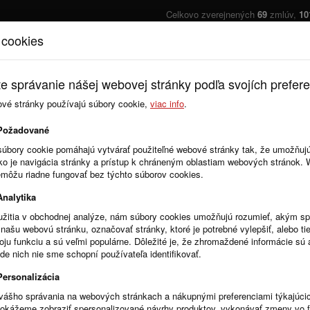
Celkovo zverejnených
69
zmlúv,
10
 cookies
Úvod
Cenník
e správanie nášej webovej stránky podľa svojích prefere
ové stránky používajú súbory cookie,
viac info
.
Požadované
uje prihlásiť sa k odberu dokumentov z portálu Register zmlúv, faktúr a obj
súbory cookie pomáhajú vytvárať použiteľné webové stránky tak, že umožňuj
ako je navigácia stránky a prístup k chráneným oblastiam webových stránok.
emôžu riadne fungovať bez týchto súborov cookies.
Analytika
žitia v obchodnej analýze, nám súbory cookies umožňujú rozumieť, akým 
našu webovú stránku, označovať stránky, ktoré je potrebné vylepšiť, alebo tie
voju funkciu a sú veľmi populárne. Dôležité je, že zhromaždené informácie s
de nich nie sme schopní používateľa identifikovať.
ý RSS kanál a do adresného riadku dopíšte /obec_alias.
Personalizácia
vášho správania na webových stránkach a nákupnými preferenciami týkajúci
dokážeme zobraziť spersonalizované návrhy produktov, vykonávať zmeny vo 