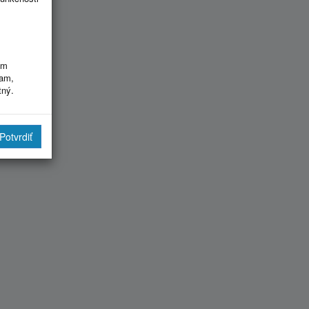
im
ram,
tný.
Potvrdiť