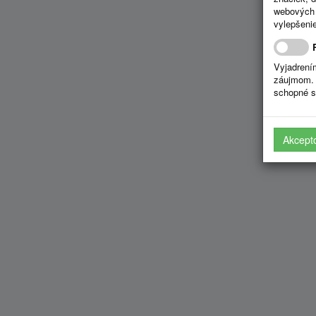
webových 
vylepšenie
Vyjadrení
záujmom. 
schopné s
Akcept