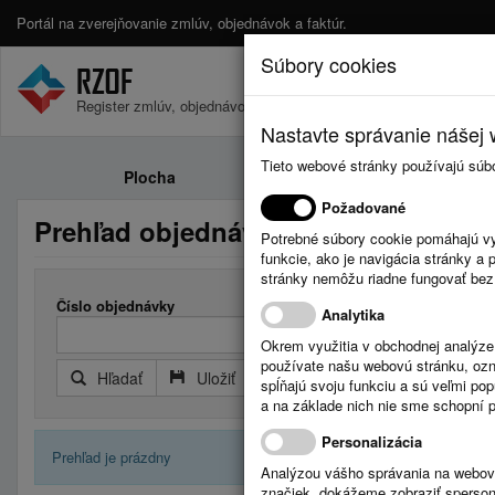
Portál na zverejňovanie zmlúv, objednávok a faktúr.
Súbory cookies
Register zmlúv, objednávok a faktúr.
Nastavte správanie nášej w
Tieto webové stránky používajú súb
Plocha
Zmluvy
Požadované
Prehľad objednávok
Potrebné súbory cookie pomáhajú vy
funkcie, ako je navigácia stránky 
stránky nemôžu riadne fungovať bez
Číslo objednávky
Analytika
Okrem využitia v obchodnej analýz
používate našu webovú stránku, označ
Hľadať
Uložiť
Reset
Rozšírený filter
spĺňajú svoju funkciu a sú veľmi po
a na základe nich nie sme schopní po
Personalizácia
Prehľad je prázdny
Analýzou vášho správania na webový
značiek, dokážeme zobraziť sperson