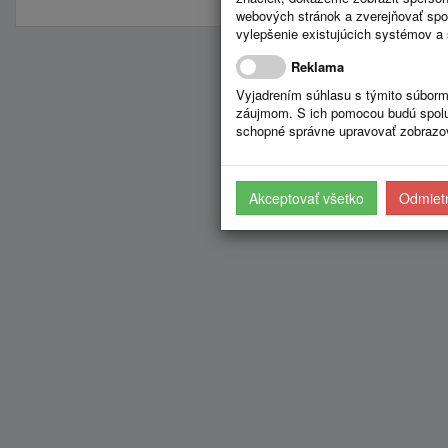
webových stránok a zverejňovať spo
vylepšenie existujúcich systémov a 
Reklama
Vyjadrením súhlasu s týmito súborm
záujmom. S ich pomocou budú spolup
schopné správne upravovať zobrazov
Akceptovať všetko
Odmietn