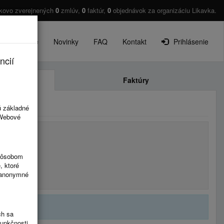
kovo zverejnených
0
zmlúv,
0
faktúr,
0
objednávok za organizáciu Likavka.
O projekte
Novinky
FAQ
Kontakt
Prihlásenie
ncií
Faktúry
ú základné
 Webové
spôsobom
, ktoré
ú anonymné
ch sa
funkčnosti