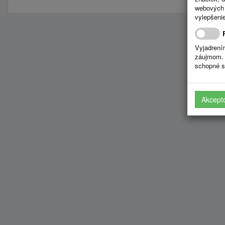
webových 
vylepšenie
Vyjadrení
záujmom. 
schopné s
Akcept