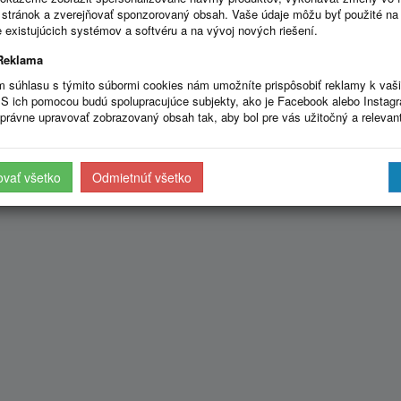
stránok a zverejňovať sponzorovaný obsah. Vaše údaje môžu byť použité na
 existujúcich systémov a softvéru a na vývoj nových riešení.
Reklama
m súhlasu s týmito súbormi cookies nám umožníte prispôsobiť reklamy k vaš
S ich pomocou budú spolupracujúce subjekty, ako je Facebook alebo Instag
právne upravovať zobrazovaný obsah tak, aby bol pre vás užitočný a relevan
ovať všetko
Odmietnúť všetko