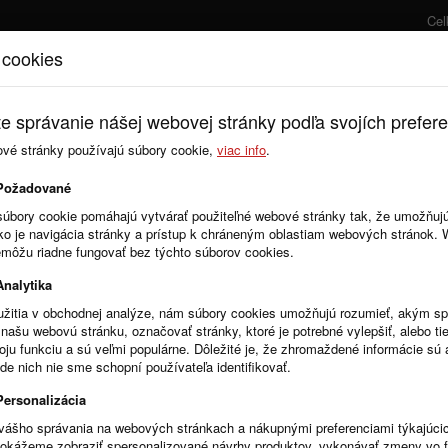
Cel
 cookies
Úvod
Cenník
e správanie nášej webovej stránky podľa svojích prefere
ové stránky používajú súbory cookie,
viac info
.
Zmluvy
Objednávky
Požadované
súbory cookie pomáhajú vytvárať použiteľné webové stránky tak, že umožňuj
ako je navigácia stránky a prístup k chráneným oblastiam webových stránok.
emôžu riadne fungovať bez týchto súborov cookies.
Analytika
žitia v obchodnej analýze, nám súbory cookies umožňujú rozumieť, akým 
našu webovú stránku, označovať stránky, ktoré je potrebné vylepšiť, alebo tie
R
Stĺpce
voju funkciu a sú veľmi populárne. Dôležité je, že zhromaždené informácie s
de nich nie sme schopní používateľa identifikovať.
Personalizácia
vášho správania na webových stránkach a nákupnými preferenciami týkajúci
dokážeme zobraziť spersonalizované návrhy produktov, vykonávať zmeny vo 