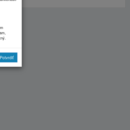
im
ram,
tný.
Potvrdiť