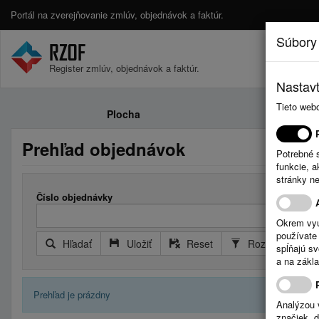
Portál na zverejňovanie zmlúv, objednávok a faktúr.
Súbory
Register zmlúv, objednávok a faktúr.
Nastavt
Tieto web
Plocha
Prehľad objednávok
Potrebné 
funkcie, 
stránky n
Číslo objednávky
Okrem vyu
používate 
Hľadať
Uložiť
Reset
Rozšírený filter
spĺňajú s
a na zákla
Prehľad je prázdny
Analýzou 
značiek, 