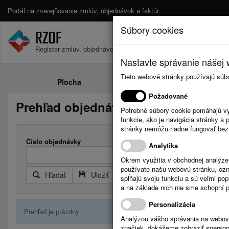
Portál na zverejňovanie zmlúv, objednávok a faktúr.
Súbory cookies
Register zmlúv, objednávok a faktúr.
Nastavte správanie nášej w
Tieto webové stránky používajú súb
Plocha
Zmluvy
Požadované
Prehľad objednávok
Potrebné súbory cookie pomáhajú vy
funkcie, ako je navigácia stránky 
stránky nemôžu riadne fungovať bez
Číslo objednávky
Analytika
Okrem využitia v obchodnej analýz
používate našu webovú stránku, označ
Hľadať
Uložiť
Reset
Rozšírený filter
spĺňajú svoju funkciu a sú veľmi po
a na základe nich nie sme schopní po
Personalizácia
Prehľad je prázdny
Analýzou vášho správania na webový
značiek, dokážeme zobraziť sperson