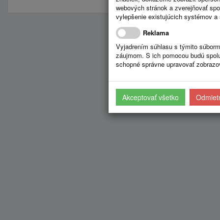
webových stránok a zverejňovať spo
vylepšenie existujúcich systémov a 
Reklama
Vyjadrením súhlasu s týmito súborm
záujmom. S ich pomocou budú spolup
schopné správne upravovať zobrazov
Akceptovať všetko
Odmietn