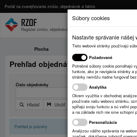
Portál na zverejňovanie zmlúv, objednávok a faktúr.
Súbory cookies
Register zmlúv, objednávok a faktúr.
Nastavte správanie nášej w
Tieto webové stránky používajú súb
Plocha
Zmluvy
Požadované
Prehľad objednávok
Potrebné súbory cookie pomáhajú vy
funkcie, ako je navigácia stránky 
stránky nemôžu riadne fungovať bez
Číslo objednávky
Analytika
Okrem využitia v obchodnej analýz
používate našu webovú stránku, označ
Hľadať
Uložiť
Reset
Rozšírený filter
spĺňajú svoju funkciu a sú veľmi po
a na základe nich nie sme schopní po
Personalizácia
Prehľad je prázdny
Analýzou vášho správania na webový
značiek, dokážeme zobraziť sperson