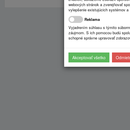
webových stránok a zverejňovať spo
vylepšenie existujúcich systémov a 
Reklama
Vyjadrením súhlasu s týmito súborm
záujmom. S ich pomocou budú spolup
schopné správne upravovať zobrazov
Akceptovať všetko
Odmietn