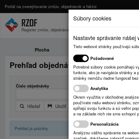
Portál na zverejňovanie zmlúv, objednávok a faktúr.
Súbory cookies
Register zmlúv, objednávok a faktúr.
Nastavte správanie nášej w
Tieto webové stránky používajú súb
Plocha
Zmluvy
Požadované
Prehľad objednávok
Potrebné súbory cookie pomáhajú vy
funkcie, ako je navigácia stránky 
stránky nemôžu riadne fungovať bez
Číslo objednávky
Analytika
Okrem využitia v obchodnej analýz
používate našu webovú stránku, označ
Hľadať
Uložiť
Reset
Rozšírený filter
spĺňajú svoju funkciu a sú veľmi po
a na základe nich nie sme schopní po
Personalizácia
Prehľad je prázdny
Analýzou vášho správania na webový
značiek, dokážeme zobraziť sperson