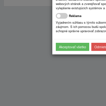
webových stránok a zverejňovať spo
vylepšenie existujúcich systémov a 
Reklama
Vyjadrením súhlasu s týmito súborm
záujmom. S ich pomocou budú spolup
schopné správne upravovať zobrazov
Akceptovať všetko
Odmietn