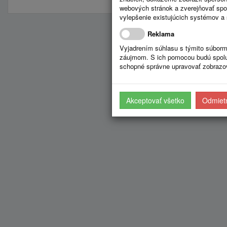
webových stránok a zverejňovať spo
vylepšenie existujúcich systémov a 
Reklama
Vyjadrením súhlasu s týmito súborm
záujmom. S ich pomocou budú spolup
schopné správne upravovať zobrazov
Akceptovať všetko
Odmietn