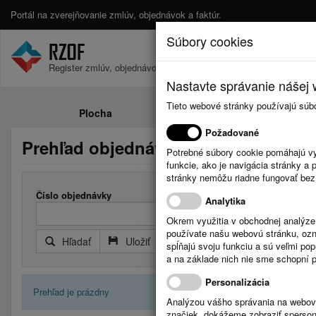
Portál na zverejňovanie zmlúv, objednávok a faktúr.
Súbory cookies
Register zmlúv, objednávok a faktúr.
Nastavte správanie nášej w
Tieto webové stránky používajú súb
Plocha
Zmluvy
Požadované
Prehľad objednávok
Potrebné súbory cookie pomáhajú vy
funkcie, ako je navigácia stránky 
stránky nemôžu riadne fungovať bez
Číslo objednávky
Analytika
Okrem využitia v obchodnej analýz
používate našu webovú stránku, označ
Hľadať
Uložiť
Reset
Rozšírený filter
spĺňajú svoju funkciu a sú veľmi po
a na základe nich nie sme schopní po
Personalizácia
Prehľad je prázdny
Analýzou vášho správania na webový
značiek, dokážeme zobraziť sperson