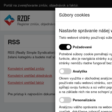
Portál na zverejňovanie zmlúv, objednávok a faktúr.
Súbory cookies
Register zmlúv, objednávok a faktúr.
Nastavte správanie nášej w
Tieto webové stránky používajú súb
RSS
Požadované
RSS (Really Simple Syndication) je jednoduchý nástroj, ktorý Vám umožň
Potrebné súbory cookie pomáhajú vy
želanú kategóriu a budete mať vždy aktuálne informácie z tejto oblasti.
funkcie, ako je navigácia stránky 
stránky nemôžu riadne fungovať bez
Kompletný prehľad zmlúv
Analytika
Kompletný prehľad objednávok
Okrem využitia v obchodnej analýz
Kompletný prehľad faktúr
používate našu webovú stránku, označ
spĺňajú svoju funkciu a sú veľmi po
a na základe nich nie sme schopní po
Pre prístup k najnovším dokumentom konkrétnej obce vyberte všeobecn
Personalizácia
Analýzou vášho správania na webový
značiek, dokážeme zobraziť sperson