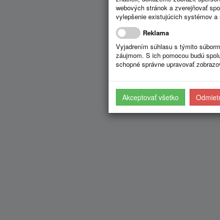
webových stránok a zverejňovať spo
vylepšenie existujúcich systémov a 
Reklama
Vyjadrením súhlasu s týmito súborm
záujmom. S ich pomocou budú spolup
schopné správne upravovať zobrazov
Akceptovať všetko
Odmietn