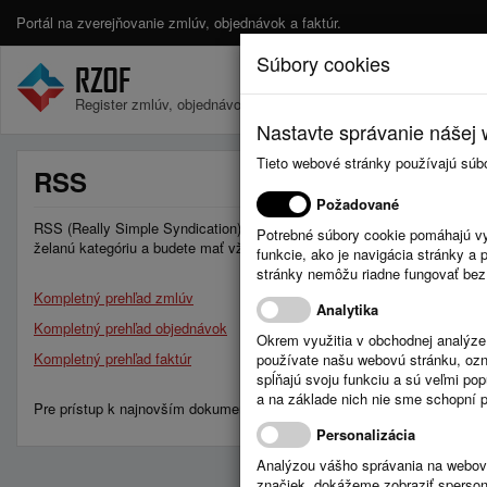
Portál na zverejňovanie zmlúv, objednávok a faktúr.
Súbory cookies
Register zmlúv, objednávok a faktúr.
Nastavte správanie nášej w
Tieto webové stránky používajú súb
RSS
Požadované
RSS (Really Simple Syndication) je jednoduchý nástroj, ktorý Vám umožň
Potrebné súbory cookie pomáhajú vy
želanú kategóriu a budete mať vždy aktuálne informácie z tejto oblasti.
funkcie, ako je navigácia stránky 
stránky nemôžu riadne fungovať bez
Kompletný prehľad zmlúv
Analytika
Kompletný prehľad objednávok
Okrem využitia v obchodnej analýz
Kompletný prehľad faktúr
používate našu webovú stránku, označ
spĺňajú svoju funkciu a sú veľmi po
a na základe nich nie sme schopní po
Pre prístup k najnovším dokumentom konkrétnej obce vyberte všeobecn
Personalizácia
Analýzou vášho správania na webový
značiek, dokážeme zobraziť sperson