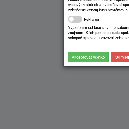
webových stránok a zverejňovať spo
vylepšenie existujúcich systémov a 
Reklama
Vyjadrením súhlasu s týmito súborm
záujmom. S ich pomocou budú spolup
schopné správne upravovať zobrazov
Akceptovať všetko
Odmietn