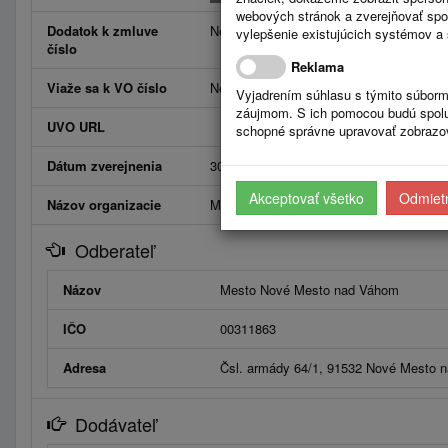
webových stránok a zverejňovať spo
Dodatok k zmluve
Neviaže
vylepšenie existujúcich systémov a 
číslo
Reklama
Viaže sa k VO číslo
Neviaže
Vyjadrením súhlasu s týmito súborm
záujmom. S ich pomocou budú spolup
UVO URL
schopné správne upravovať zobrazov
Dátum zverejnenia
30.6.2025
Akceptovať všetko
Odmietn
Názov organizacie
Mesto Nové Mesto nad Váhom
Odberateľ
Názov
Mesto Nové Mesto nad Váhom
IČO
00311863
Adresa
Čsl. armády 64/1, 91532 Nové Mesto 
Dodávateľ