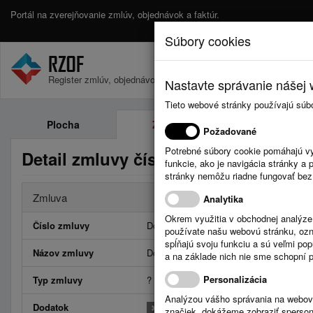
Portál na zverejňovanie zmlúv, objednávok a faktúr.
Súbory cookies
Register zmlúv, objednávok a faktúr.
Nastavte správanie nášej w
Tieto webové stránky používajú súb
Plocha
Zmluvy
Objednávk
Požadované
Potrebné súbory cookie pomáhajú vy
Detail zmluvy číslo Dodatok č. 2 k 
funkcie, ako je navigácia stránky 
stránky nemôžu riadne fungovať bez
Zmluva
Analytika
Okrem využitia v obchodnej analýz
Číslo zmluvy
Dodatok č. 2 k RSVSB-6006/2024
používate našu webovú stránku, označ
spĺňajú svoju funkciu a sú veľmi po
Názov zmluvy
Dodatok č. 2 k zmluve RSVSB-6006/202
a na základe nich nie sme schopní po
Personalizácia
Typ zmluvy
?
Analýzou vášho správania na webový
Dodatok
značiek, dokážeme zobraziť sperson