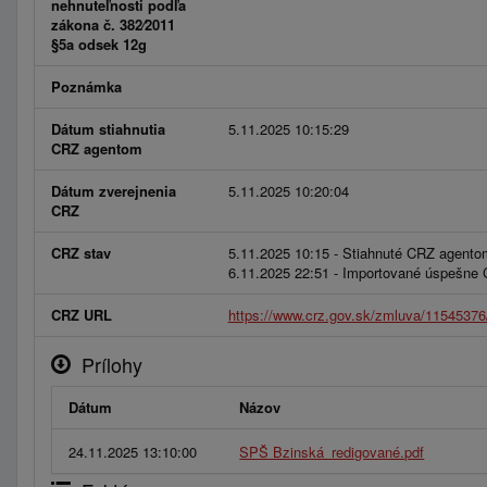
nehnuteľnosti podľa
zákona č. 382⁄2011
§5a odsek 12g
Poznámka
Dátum stiahnutia
5.11.2025 10:15:29
CRZ agentom
Dátum zverejnenia
5.11.2025 10:20:04
CRZ
CRZ stav
5.11.2025 10:15 - Stiahnuté CRZ agento
6.11.2025 22:51 - Importované úspešne
CRZ URL
https://www.crz.gov.sk/zmluva/11545376
Prílohy
Dátum
Názov
24.11.2025 13:10:00
SPŠ Bzinská_redigované.pdf