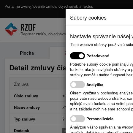
Portál na zverejňovanie zmlúv, objednávok a faktúr.
Súbory cookies
Register zmlúv, objednávok a faktúr.
Nastavte správanie nášej w
Tieto webové stránky používajú súb
Plocha
Zmluvy
Objednávk
Požadované
Potrebné súbory cookie pomáhajú vy
Detail zmluvy číslo 13/2025
funkcie, ako je navigácia stránky 
stránky nemôžu riadne fungovať bez
Zmluva
Analytika
Okrem využitia v obchodnej analýz
Číslo zmluvy
13/2025
používate našu webovú stránku, označ
spĺňajú svoju funkciu a sú veľmi po
Názov zmluvy
ZMLUVA č. 13/2025 o podmienkach posky
a na základe nich nie sme schopní po
Personalizácia
Typ zmluvy
?
Analýzou vášho správania na webový
Dodatok
značiek, dokážeme zobraziť sperson