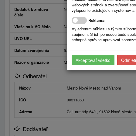
webových stránok a zverejňovať spo
Dodatok k zmluve
Neviaže
vylepšenie existujúcich systémov a 
číslo
Reklama
Viaže sa k VO číslo
Neviaže
Vyjadrením súhlasu s týmito súborm
záujmom. S ich pomocou budú spolup
UVO URL
schopné správne upravovať zobrazov
Dátum zverejnenia
5.11.2025
Akceptovať všetko
Odmietn
Názov organizacie
Mesto Nové Mesto nad Váhom
Odberateľ
Názov
Mesto Nové Mesto nad Váhom
IČO
00311863
Adresa
Čsl. armády 64/1, 91532 Nové Mesto 
Dodávateľ