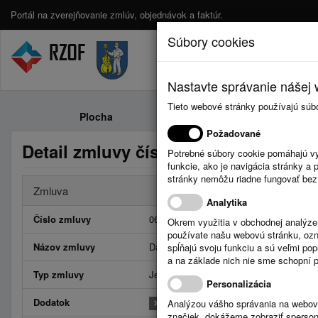
Portál na zverejňovanie zmlúv, objednávok a faktúr.
Súbory cookies
Nastavte správanie nášej w
Tieto webové stránky používajú súb
Plocha
Zmluvy
Požadované
Detail zmluvy číslo 06/2024
Potrebné súbory cookie pomáhajú vy
funkcie, ako je navigácia stránky 
stránky nemôžu riadne fungovať bez
Zmluva
Analytika
Číslo zmluvy
06/2024
Okrem využitia v obchodnej analýz
používate našu webovú stránku, označ
Názov zmluvy
Darovacia zmluva
spĺňajú svoju funkciu a sú veľmi po
a na základe nich nie sme schopní po
Typ zmluvy
Jednorázová
Personalizácia
Dodatok
Analýzou vášho správania na webový
značiek, dokážeme zobraziť sperson