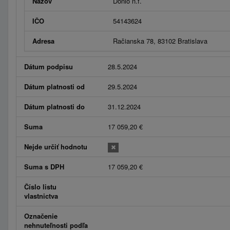
Názov
Donio n.f.
IČO
54143624
Adresa
Račianska 78, 83102 Bratislava
Dátum podpisu
28.5.2024
Dátum platnosti od
29.5.2024
Dátum platnosti do
31.12.2024
Suma
17 059,20 €
Nejde určiť hodnotu
Suma s DPH
17 059,20 €
Číslo listu
vlastnictva
Označenie
nehnuteľnosti podľa