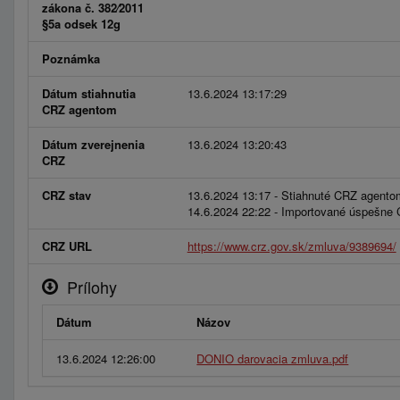
zákona č. 382⁄2011
§5a odsek 12g
Poznámka
Dátum stiahnutia
13.6.2024 13:17:29
CRZ agentom
Dátum zverejnenia
13.6.2024 13:20:43
CRZ
CRZ stav
13.6.2024 13:17 - Stiahnuté CRZ agento
14.6.2024 22:22 - Importované úspešne
CRZ URL
https://www.crz.gov.sk/zmluva/9389694/
Prílohy
Dátum
Názov
13.6.2024 12:26:00
DONIO darovacia zmluva.pdf