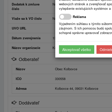
webových stránok a zverejňovať spo
Dodatok k zmluve
Neviaže
vylepšenie existujúcich systémov a 
číslo
Reklama
Viaže sa k VO číslo
Neviaže
Vyjadrením súhlasu s týmito súborm
UVO URL
záujmom. S ich pomocou budú spolup
schopné správne upravovať zobrazov
Dátum zverejnenia
13.6.2024
Názov organizacie
Kolbovce
Akceptovať všetko
Odmietn
Odberateľ
Názov
Obec Kolbovce
IČO
330558
Adresa
Kolbovce 44, 09031 Kolbovce
Dodávateľ