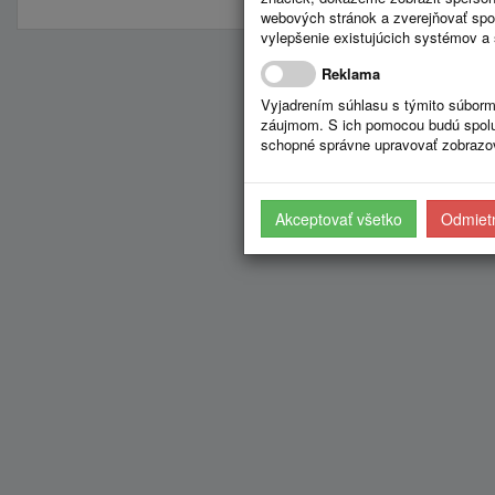
webových stránok a zverejňovať spo
vylepšenie existujúcich systémov a 
Reklama
Vyjadrením súhlasu s týmito súborm
záujmom. S ich pomocou budú spolup
schopné správne upravovať zobrazov
Akceptovať všetko
Odmietn