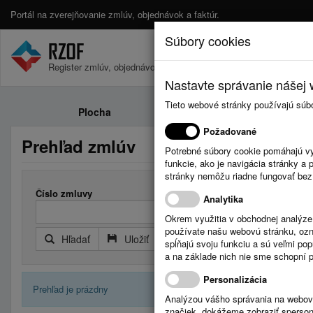
Portál na zverejňovanie zmlúv, objednávok a faktúr.
Súbory cookies
Register zmlúv, objednávok a faktúr.
Nastavte správanie nášej w
Tieto webové stránky používajú súb
Plocha
Zmluvy
Požadované
Prehľad zmlúv
Potrebné súbory cookie pomáhajú vy
funkcie, ako je navigácia stránky 
stránky nemôžu riadne fungovať bez
Číslo zmluvy
Analytika
Okrem využitia v obchodnej analýz
používate našu webovú stránku, označ
Hľadať
Uložiť
Reset
Rozšírený filter
spĺňajú svoju funkciu a sú veľmi po
a na základe nich nie sme schopní po
Personalizácia
Prehľad je prázdny
Analýzou vášho správania na webový
značiek, dokážeme zobraziť sperson