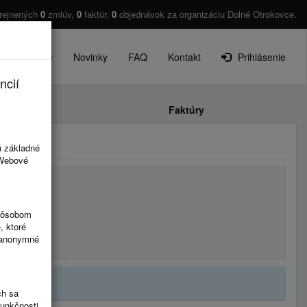
rejnených
0
zmlúv,
0
faktúr,
0
objednávok za organizáciu Dolné Otrokovce.
O projekte
Novinky
FAQ
Kontakt
Prihlásenie
ncií
Faktúry
ú základné
 Webové
spôsobom
, ktoré
ú anonymné
ch sa
funkčnosti