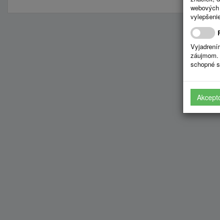
webových 
vylepšenie
Vyjadrení
záujmom. 
schopné s
Akcept