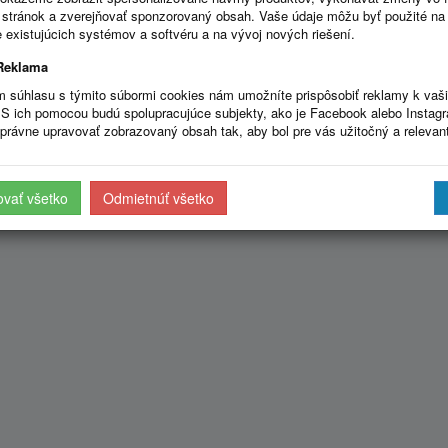
stránok a zverejňovať sponzorovaný obsah. Vaše údaje môžu byť použité na
 existujúcich systémov a softvéru a na vývoj nových riešení.
Reklama
m súhlasu s týmito súbormi cookies nám umožníte prispôsobiť reklamy k vaš
S ich pomocou budú spolupracujúce subjekty, ako je Facebook alebo Instag
právne upravovať zobrazovaný obsah tak, aby bol pre vás užitočný a relevan
ovať všetko
Odmietnúť všetko