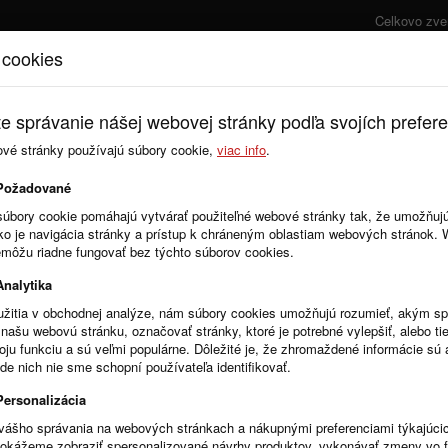
Celkovo zve
 cookies
Úvod
Cenník
e správanie nášej webovej stránky podľa svojích prefere
ové stránky používajú súbory cookie,
viac info
.
Zmluvy
Objednávky
Požadované
súbory cookie pomáhajú vytvárať použiteľné webové stránky tak, že umožňuj
ako je navigácia stránky a prístup k chráneným oblastiam webových stránok.
emôžu riadne fungovať bez týchto súborov cookies.
Analytika
žitia v obchodnej analýze, nám súbory cookies umožňujú rozumieť, akým 
našu webovú stránku, označovať stránky, ktoré je potrebné vylepšiť, alebo tie
R
Stĺpce
voju funkciu a sú veľmi populárne. Dôležité je, že zhromaždené informácie s
de nich nie sme schopní používateľa identifikovať.
Personalizácia
vášho správania na webových stránkach a nákupnými preferenciami týkajúci
dokážeme zobraziť spersonalizované návrhy produktov, vykonávať zmeny vo 