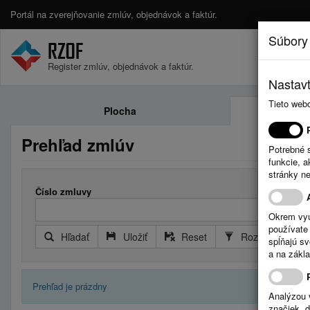
Portál na zverejňovanie zmlúv, objednávok a faktúr.
Súbory
Register zmlúv, objednávok a faktúr.
Nastavt
Tieto web
Plocha
Prehľad zmlúv
Potrebné 
funkcie, 
stránky n
Číslo zmluvy
Okrem vyu
používate 
Hľadať
Uložiť
Reset
Rozšírený filter
spĺňajú s
a na zákla
Prehľad je prázdny
Analýzou 
značiek, 