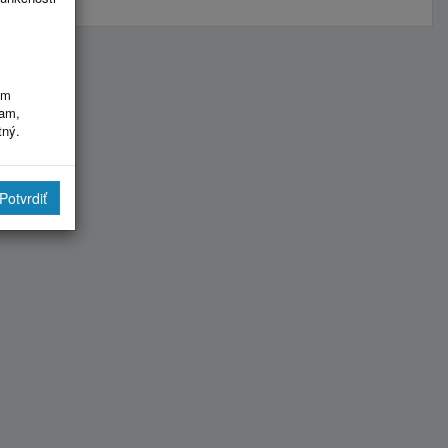
im
ram,
tný.
Potvrdiť