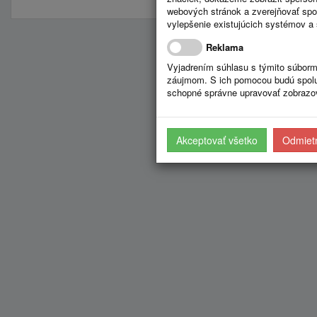
webových stránok a zverejňovať spo
vylepšenie existujúcich systémov a 
Reklama
Vyjadrením súhlasu s týmito súborm
záujmom. S ich pomocou budú spolup
schopné správne upravovať zobrazov
Akceptovať všetko
Odmietn