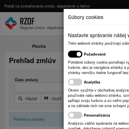
Portál na zverejňovanie zmlúv, objednávok a faktúr.
Súbory cookies
Register zmlúv, objednávok a faktúr.
Nastavte správanie nášej w
Tieto webové stránky používajú súb
Plocha
Zmluvy
Požadované
Prehľad zmlúv
Potrebné súbory cookie pomáhajú vy
funkcie, ako je navigácia stránky 
stránky nemôžu riadne fungovať bez
Číslo zmluvy
Analytika
Okrem využitia v obchodnej analýz
používate našu webovú stránku, označ
Hľadať
Uložiť
Reset
Rozšírený filter
spĺňajú svoju funkciu a sú veľmi po
a na základe nich nie sme schopní po
Personalizácia
Prehľad je prázdny
Analýzou vášho správania na webový
značiek, dokážeme zobraziť sperson