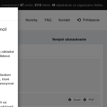
 zverejnených
87
zmlúv,
2112
faktúr,
49
objednávok za organizáciu Holiša.
O projekte
Novinky
FAQ
Kontakt
Prihlásenie
ncií
Faktúry
Verejné obstarávanie
ú základné
 Webové
spôsobom
, ktoré
ú anonymné
Excel
PDF
ch sa
funkčnosti