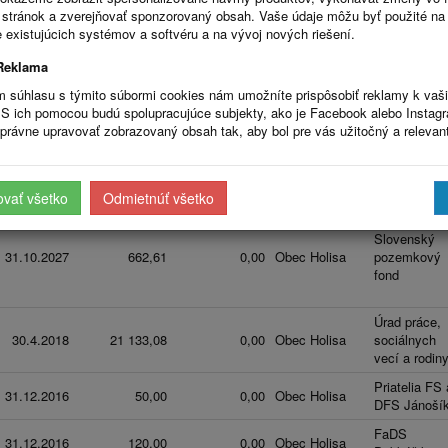
stránok a zverejňovať sponzorovaný obsah. Vaše údaje môžu byť použité na
Platnosť do
Suma
Suma s DPH
Odberateľ
Dodávateľ
 existujúcich systémov a softvéru a na vývoj nových riešení.
11.5.2021
0,00
1 170 579,18
Obec Holisa
Costruo,spol.
Reklama
Prima banka
m súhlasu s týmito súbormi cookies nám umožníte prispôsobiť reklamy k vaš
31.8.2077
0,00
0,00
Obec Holisa
Slovensko,
S ich pomocou budú spolupracujúce subjekty, ako je Facebook alebo Instag
a.s.
právne upravovať zobrazovaný obsah tak, aby bol pre vás užitočný a relevan
Obec
19.7.2017
0,00
300,00
Obec Holisa
Trebeľovce
ovať všetko
Odmietnúť všetko
Slovenský
31.10.2027
662,61
0,00
Obec Holisa
pozemkový
fond
Úrad práce,
30.4.2018
21 133,08
0,00
Obec Holisa
sociálnych
vecí a rodin
Priatelia FS 
31.12.2016
50,00
0,00
Obec Holisa
DFS Jánoší
FaDS
31.12.2016
120,00
0,00
Obec Holisa