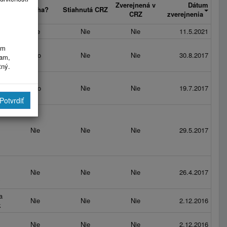
Zverejnená v
Dátum
Príloha?
Stiahnutá CRZ
CRZ
zverejnenia
s.r.o.
Nie
Nie
Nie
11.5.2021
im
Áno
Nie
Nie
30.8.2017
ram,
tný.
Áno
Nie
Nie
19.7.2017
Potvrdiť
Nie
Nie
Nie
29.5.2017
Nie
Nie
Nie
26.4.2017
y
a
Nie
Nie
Nie
2.12.2016
k
Nie
Nie
Nie
2.12.2016