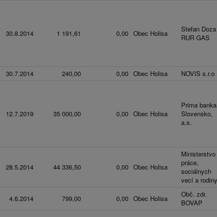
Stefan Doza
30.8.2014
1 191,61
0,00
Obec Holisa
RUR GAS
30.7.2014
240,00
0,00
Obec Holisa
NOVIS s.r.o
Prima banka
12.7.2019
35 000,00
0,00
Obec Holisa
Slovensko,
a.s.
Ministerstvo
práce,
28.5.2014
44 336,50
0,00
Obec Holisa
sociálnych
vecí a rodin
Obč. zdr.
4.6.2014
799,00
0,00
Obec Holisa
BOVAP