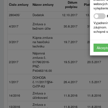
Dátum
webových 
Číslo zmluvy
Názov zmluvy
Platnosť od
podpisu
vylepšenie
280405/
Dodatok
12.10.2017
13.10.2017
Vyjadrení
Zmluva o
4/2017
30.8.2017
31.8.2017
záujmom. 
bežnom účte
schopné s
Kúpna zmluva
3/2017
na hasičskú
19.7.2017
20.7.2017
techniku
Akcept
Nájomná
zmluva č.
2/2017
01796/2016-
19.5.2017
20.5.2017
PNZ-
P40463/16.00
DOHODA
1/2017
č.11/2017/§54-
26.4.2017
1.5.2017
CnTP-A3
Zmluva o
14/2016
11.8.2016
11.8.2016
účinkovaní
Zmluva o
13/2016
11.8.2016
11.8.2016