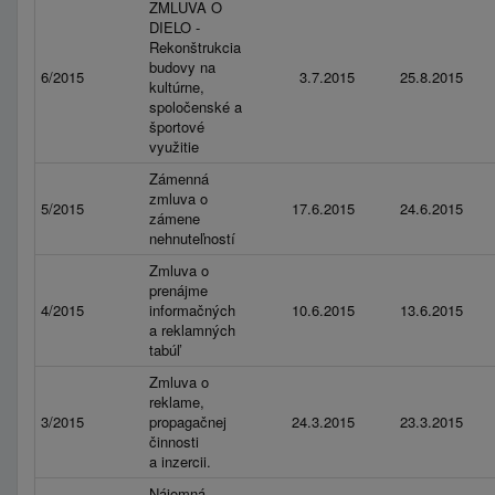
ZMLUVA O
DIELO -
Rekonštrukcia
budovy na
6/2015
3.7.2015
25.8.2015
kultúrne,
spoločenské a
športové
využitie
Zámenná
zmluva o
5/2015
17.6.2015
24.6.2015
zámene
nehnuteľností
Zmluva o
prenájme
4/2015
informačných
10.6.2015
13.6.2015
a reklamných
tabúľ
Zmluva o
reklame,
3/2015
propagačnej
24.3.2015
23.3.2015
činnosti
a inzercii.
Nájomná