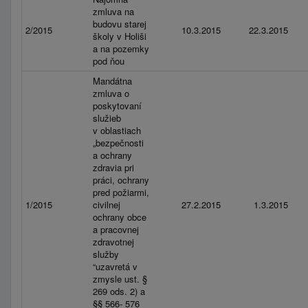
zmluva na
budovu starej
2/2015
10.3.2015
22.3.2015
školy v Holiši
a na pozemky
pod ňou
Mandátna
zmluva o
poskytovaní
služieb
v oblastiach
„bezpečnosti
a ochrany
zdravia pri
práci, ochrany
pred požiarmi,
1/2015
civilnej
27.2.2015
1.3.2015
ochrany obce
a pracovnej
zdravotnej
služby
“uzavretá v
zmysle ust. §
269 ods. 2) a
§§ 566- 576