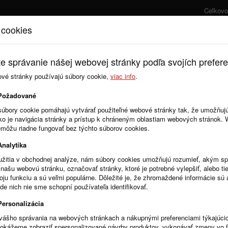
Celkovo
 cookies
Úvod
Cenník
e správanie nášej webovej stránky podľa svojích prefere
ové stránky používajú súbory cookie,
viac info
.
Objednávky
Požadované
súbory cookie pomáhajú vytvárať použiteľné webové stránky tak, že umožňuj
ako je navigácia stránky a prístup k chráneným oblastiam webových stránok.
emôžu riadne fungovať bez týchto súborov cookies.
Analytika
žitia v obchodnej analýze, nám súbory cookies umožňujú rozumieť, akým 
našu webovú stránku, označovať stránky, ktoré je potrebné vylepšiť, alebo tie
R
Stĺpce
voju funkciu a sú veľmi populárne. Dôležité je, že zhromaždené informácie s
de nich nie sme schopní používateľa identifikovať.
Personalizácia
vášho správania na webových stránkach a nákupnými preferenciami týkajúci
dokážeme zobraziť spersonalizované návrhy produktov, vykonávať zmeny vo 