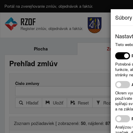
Portál na zverejňovanie zmlúv, objednávok a faktúr.
Súbory
Register zmlúv, objednávok a faktúr.
Nastavt
Tieto web
Plocha
Zmluvy
Prehľad zmlúv
Potrebné 
funkcie, 
stránky n
Číslo zmluvy
Okrem vyu
používate 
Hľadať
Uložiť
Reset
Rozšírený filter
spĺňajú s
a na zákla
Zoznam požiadaviek [ zobrazené:
50
, nájdené:
87
]
Analýzou 
značiek, 