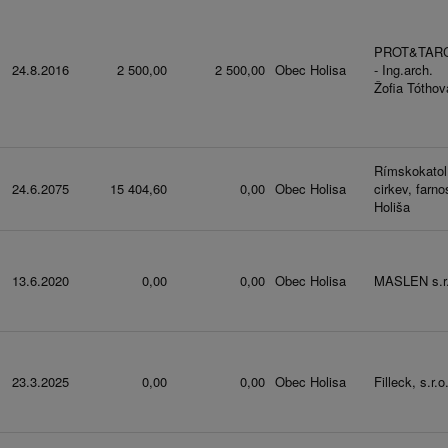
PROT&TAR
24.8.2016
2 500,00
2 500,00
Obec Holisa
- Ing.arch.
Žofia Tóthov
Rímskokatol
24.6.2075
15 404,60
0,00
Obec Holisa
cirkev, farno
Holiša
13.6.2020
0,00
0,00
Obec Holisa
MASLEN s.r.
23.3.2025
0,00
0,00
Obec Holisa
Filleck, s.r.o