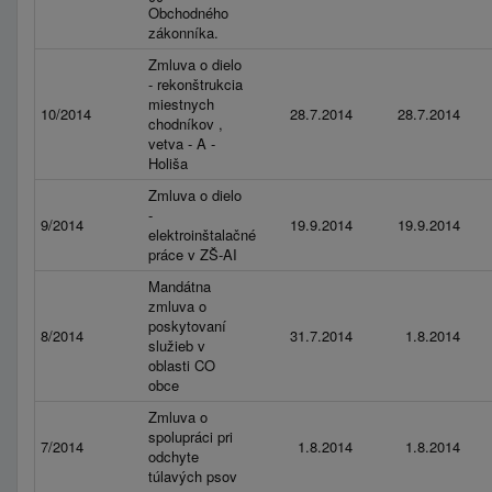
Obchodného
zákonníka.
Zmluva o dielo
- rekonštrukcia
miestnych
10/2014
28.7.2014
28.7.2014
chodníkov ,
vetva - A -
Holiša
Zmluva o dielo
-
9/2014
19.9.2014
19.9.2014
elektroinštalačné
práce v ZŠ-AI
Mandátna
zmluva o
poskytovaní
8/2014
31.7.2014
1.8.2014
služieb v
oblasti CO
obce
Zmluva o
spolupráci pri
7/2014
1.8.2014
1.8.2014
odchyte
túlavých psov