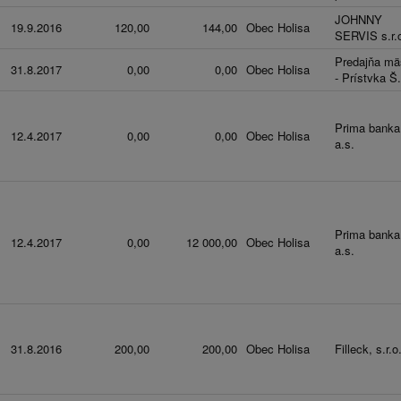
JOHNNY
19.9.2016
120,00
144,00
Obec Holisa
SERVIS s.r.
Predajňa mä
31.8.2017
0,00
0,00
Obec Holisa
- Prístvka Š.
Prima banka
12.4.2017
0,00
0,00
Obec Holisa
a.s.
Prima banka
12.4.2017
0,00
12 000,00
Obec Holisa
a.s.
31.8.2016
200,00
200,00
Obec Holisa
Filleck, s.r.o