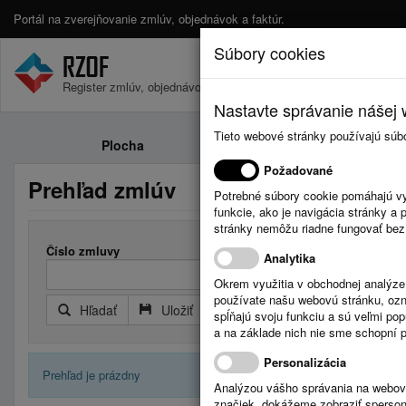
Portál na zverejňovanie zmlúv, objednávok a faktúr.
Súbory cookies
Register zmlúv, objednávok a faktúr.
Nastavte správanie nášej w
Tieto webové stránky používajú súb
Plocha
Zmluvy
Požadované
Prehľad zmlúv
Potrebné súbory cookie pomáhajú vy
funkcie, ako je navigácia stránky 
stránky nemôžu riadne fungovať bez
Číslo zmluvy
Analytika
Okrem využitia v obchodnej analýz
používate našu webovú stránku, označ
Hľadať
Uložiť
Reset
Rozšírený filter
spĺňajú svoju funkciu a sú veľmi po
a na základe nich nie sme schopní po
Personalizácia
Prehľad je prázdny
Analýzou vášho správania na webový
značiek, dokážeme zobraziť sperson