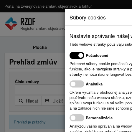
Portál na zverejňovanie zmlúv, objednávok a faktúr.
Súbory cookies
Register zmlúv, objednávok a faktúr.
Nastavte správanie nášej w
Tieto webové stránky používajú súb
Plocha
Zmluvy
Požadované
Prehľad zmlúv
Potrebné súbory cookie pomáhajú vy
funkcie, ako je navigácia stránky 
stránky nemôžu riadne fungovať bez
Číslo zmluvy
Analytika
Okrem využitia v obchodnej analýz
používate našu webovú stránku, označ
Hľadať
Uložiť
Reset
Rozšírený filter
spĺňajú svoju funkciu a sú veľmi po
a na základe nich nie sme schopní po
Personalizácia
Prehľad je prázdny
Analýzou vášho správania na webový
značiek, dokážeme zobraziť sperson