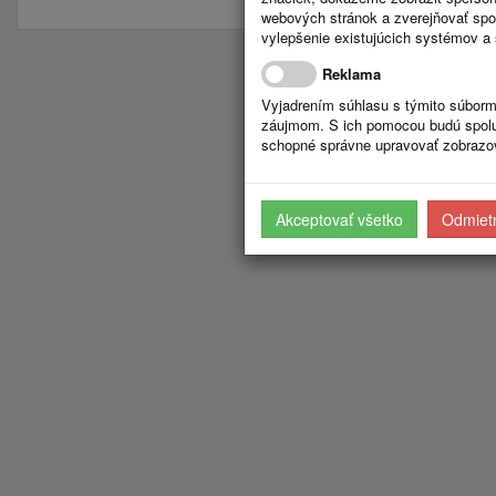
webových stránok a zverejňovať spo
vylepšenie existujúcich systémov a 
Reklama
Vyjadrením súhlasu s týmito súborm
záujmom. S ich pomocou budú spolup
schopné správne upravovať zobrazov
Akceptovať všetko
Odmietn