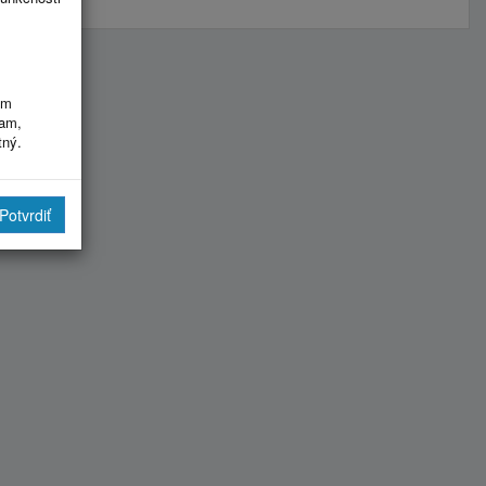
im
ram,
tný.
Potvrdiť