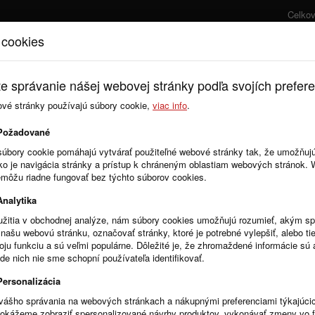
Celko
 cookies
Úvod
Cenník
e správanie nášej webovej stránky podľa svojích prefere
ové stránky používajú súbory cookie,
viac info
.
Zmluvy
Objednávky
Požadované
súbory cookie pomáhajú vytvárať použiteľné webové stránky tak, že umožňuj
ako je navigácia stránky a prístup k chráneným oblastiam webových stránok.
emôžu riadne fungovať bez týchto súborov cookies.
Analytika
žitia v obchodnej analýze, nám súbory cookies umožňujú rozumieť, akým 
našu webovú stránku, označovať stránky, ktoré je potrebné vylepšiť, alebo tie
R
Stĺpce
voju funkciu a sú veľmi populárne. Dôležité je, že zhromaždené informácie s
de nich nie sme schopní používateľa identifikovať.
Personalizácia
vášho správania na webových stránkach a nákupnými preferenciami týkajúci
dokážeme zobraziť spersonalizované návrhy produktov, vykonávať zmeny vo 