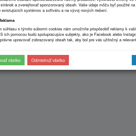
stránok a zverejňovať sponzorovaný obsah. Vaše údaje môžu byť použité na
 existujúcich systémov a softvéru a na vývoj nových riešení.
Reklama
m súhlasu s týmito súbormi cookies nám umožníte prispôsobiť reklamy k vaš
S ich pomocou budú spolupracujúce subjekty, ako je Facebook alebo Instag
právne upravovať zobrazovaný obsah tak, aby bol pre vás užitočný a relevan
ovať všetko
Odmietnúť všetko