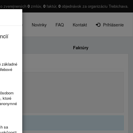
vo zverejnených
0
zmlúv,
0
faktúr,
0
objednávok za organizáciu Trebichava.
O projekte
Novinky
FAQ
Kontakt
Prihlásenie
ncií
Faktúry
ú základné
 Webové
spôsobom
, ktoré
ú anonymné
ch sa
funkčnosti