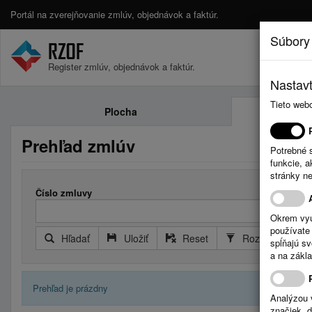
Portál na zverejňovanie zmlúv, objednávok a faktúr.
Súbory
Register zmlúv, objednávok a faktúr.
Nastavt
Tieto web
Plocha
Prehľad zmlúv
Potrebné 
funkcie, 
stránky n
Číslo zmluvy
Okrem vyu
používate 
Hľadať
Uložiť
Reset
Rozšírený filter
spĺňajú s
a na zákla
Prehľad je prázdny
Analýzou 
značiek, 