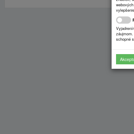
webových 
vylepšenie
Vyjadrení
záujmom. 
schopné s
Akcept