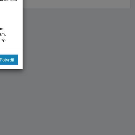
im
ram,
tný.
Potvrdiť