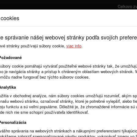
Celkovo z
 cookies
Úvod
Cenník
e správanie nášej webovej stránky podľa svojích prefere
ové stránky používajú súbory cookie,
viac info
.
Zmluvy
Objednávky
Požadované
súbory cookie pomáhajú vytvárať použiteľné webové stránky tak, že umožňuj
ako je navigácia stránky a prístup k chráneným oblastiam webových stránok.
emôžu riadne fungovať bez týchto súborov cookies.
Analytika
žitia v obchodnej analýze, nám súbory cookies umožňujú rozumieť, akým 
našu webovú stránku, označovať stránky, ktoré je potrebné vylepšiť, alebo tie
R
Stĺpce
voju funkciu a sú veľmi populárne. Dôležité je, že zhromaždené informácie s
de nich nie sme schopní používateľa identifikovať.
Personalizácia
vášho správania na webových stránkach a nákupnými preferenciami týkajúci
dokážeme zobraziť spersonalizované návrhy produktov, vykonávať zmeny vo 