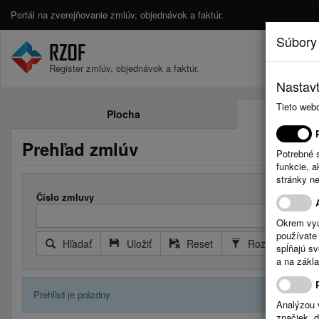
Portál na zverejňovanie zmlúv, objednávok a faktúr.
Súbory
Register zmlúv, objednávok a faktúr.
Nastavt
Tieto web
Plocha
Prehľad zmlúv
Potrebné 
funkcie, 
stránky n
Číslo zmluvy
Okrem vyu
používate 
Hľadať
Uložiť
Reset
Rozšírený filter
spĺňajú s
a na zákla
Prehľad je prázdny
Analýzou 
značiek, 