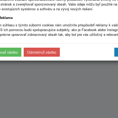
stránok a zverejňovať sponzorovaný obsah. Vaše údaje môžu byť použité na
 existujúcich systémov a softvéru a na vývoj nových riešení.
Reklama
m súhlasu s týmito súbormi cookies nám umožníte prispôsobiť reklamy k vaš
S ich pomocou budú spolupracujúce subjekty, ako je Facebook alebo Instag
právne upravovať zobrazovaný obsah tak, aby bol pre vás užitočný a relevan
ovať všetko
Odmietnúť všetko