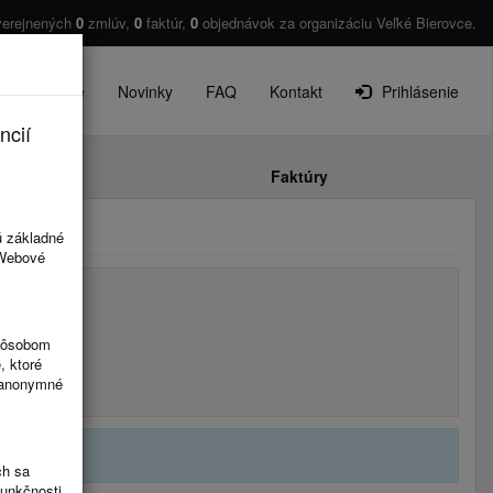
verejnených
0
zmlúv,
0
faktúr,
0
objednávok za organizáciu Veľké Bierovce.
O projekte
Novinky
FAQ
Kontakt
Prihlásenie
ncií
Faktúry
ú základné
 Webové
spôsobom
, ktoré
ú anonymné
ch sa
funkčnosti