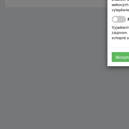
webových 
vylepšenie
Vyjadrení
záujmom. 
schopné s
Akcept