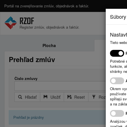
Portál na zverejňovanie zmlúv, objednávok a faktúr.
Súbory
Register zmlúv, objednávok a faktúr.
Nastavt
Tieto web
Plocha
Prehľad zmlúv
Potrebné 
funkcie, 
stránky n
Číslo zmluvy
Okrem vyu
používate 
Hľadať
Uložiť
Reset
Rozšírený filter
spĺňajú s
a na zákla
Prehľad je prázdny
Analýzou 
značiek, 