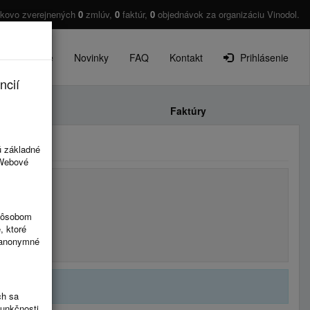
lkovo zverejnených
0
zmlúv,
0
faktúr,
0
objednávok za organizáciu Vinodol.
O projekte
Novinky
FAQ
Kontakt
Prihlásenie
ncií
Faktúry
ú základné
 Webové
spôsobom
, ktoré
ú anonymné
ch sa
funkčnosti