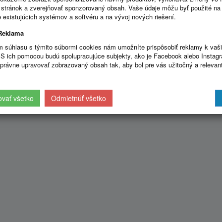
stránok a zverejňovať sponzorovaný obsah. Vaše údaje môžu byť použité na
 existujúcich systémov a softvéru a na vývoj nových riešení.
Reklama
m súhlasu s týmito súbormi cookies nám umožníte prispôsobiť reklamy k vaš
S ich pomocou budú spolupracujúce subjekty, ako je Facebook alebo Instag
právne upravovať zobrazovaný obsah tak, aby bol pre vás užitočný a relevan
ovať všetko
Odmietnúť všetko