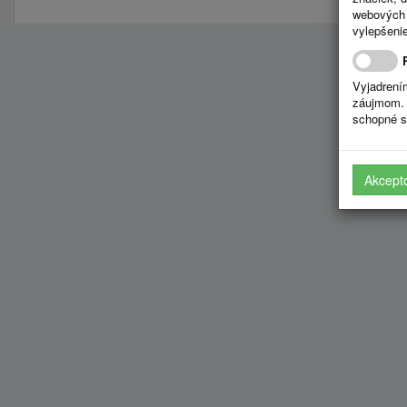
webových 
vylepšenie
Vyjadrení
záujmom. 
schopné s
Akcept