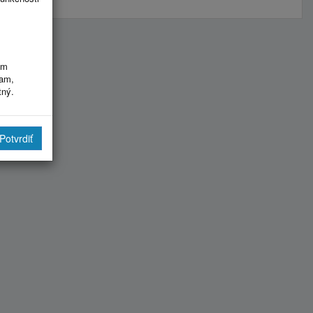
im
ram,
tný.
Potvrdiť