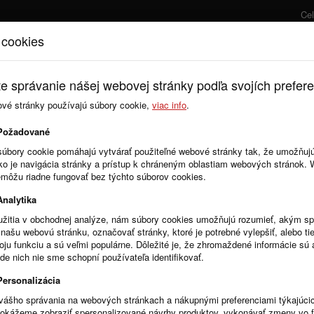
Ce
 cookies
Úvod
Cenník
e správanie nášej webovej stránky podľa svojích prefere
ové stránky používajú súbory cookie,
viac info
.
Zmluvy
Objednávky
Požadované
súbory cookie pomáhajú vytvárať použiteľné webové stránky tak, že umožňuj
ako je navigácia stránky a prístup k chráneným oblastiam webových stránok.
emôžu riadne fungovať bez týchto súborov cookies.
Analytika
žitia v obchodnej analýze, nám súbory cookies umožňujú rozumieť, akým 
našu webovú stránku, označovať stránky, ktoré je potrebné vylepšiť, alebo tie
R
Stĺpce
voju funkciu a sú veľmi populárne. Dôležité je, že zhromaždené informácie s
de nich nie sme schopní používateľa identifikovať.
Personalizácia
vášho správania na webových stránkach a nákupnými preferenciami týkajúci
dokážeme zobraziť spersonalizované návrhy produktov, vykonávať zmeny vo 