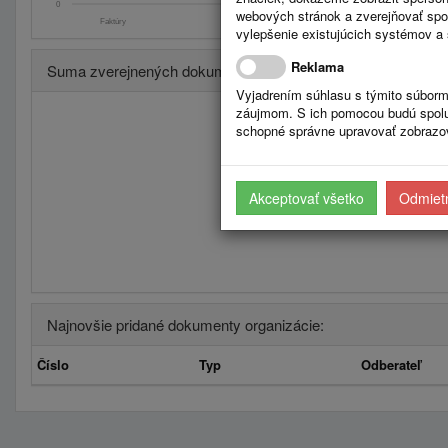
0
webových stránok a zverejňovať spo
Faktúry
Zmluvy
Úradná tabuľa: S
vylepšenie existujúcich systémov a 
Reklama
Suma zverejnených dokumentov po kvartaloch
Vyjadrením súhlasu s týmito súborm
záujmom. S ich pomocou budú spolup
schopné správne upravovať zobrazov
Akceptovať všetko
Odmietn
Najnovšie pridané dokumenty organizácie:
Číslo
Typ
Odberateľ