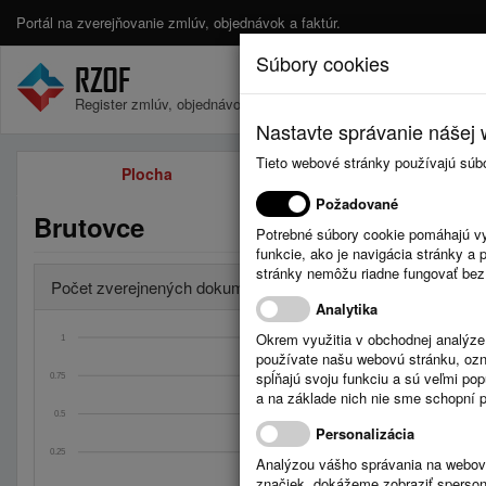
Portál na zverejňovanie zmlúv, objednávok a faktúr.
Súbory cookies
Register zmlúv, objednávok a faktúr.
Nastavte správanie nášej w
Tieto webové stránky používajú súb
Plocha
Zmluvy
Požadované
Brutovce
Potrebné súbory cookie pomáhajú vy
funkcie, ako je navigácia stránky 
stránky nemôžu riadne fungovať bez
Počet zverejnených dokumentov za obdobia
Analytika
Okrem využitia v obchodnej analýz
1
používate našu webovú stránku, označ
spĺňajú svoju funkciu a sú veľmi po
0.75
Úradná tabuľa: Stave
a na základe nich nie sme schopní po
Celkom: 0
0.5
Posledný mesiac
Personalizácia
Dnes: 0
0.25
Analýzou vášho správania na webový
značiek, dokážeme zobraziť sperson