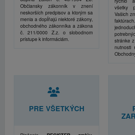
rýchlo a
Občiansky zákonník v znení
všetky 
neskorších predpisov a ktorým sa
Vašich z
menia a dopĺňajú niektoré zákony,
faktúrach
obchodného zákonníka a zákona
jednod
č. 211/0000 Z.z. o slobodnom
potrebnýc
prístupe k informáciám.
stránke z
nutnosti 
Obchodný
PRE VŠETKÝCH
ZAR