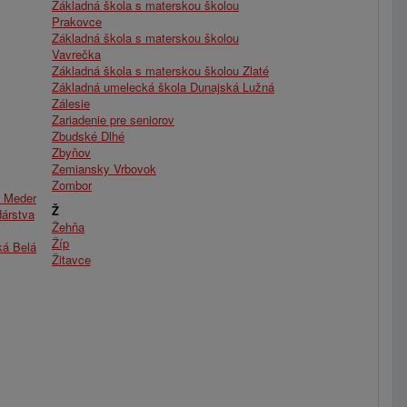
Základná škola s materskou školou
Prakovce
Základná škola s materskou školou
Vavrečka
Základná škola s materskou školou Zlaté
Základná umelecká škola Dunajská Lužná
Zálesie
Zariadenie pre seniorov
Zbudské Dlhé
Zbyňov
Zemiansky Vrbovok
Zombor
ý Meder
Ž
árstva
Žehňa
Žíp
ká Belá
Žitavce