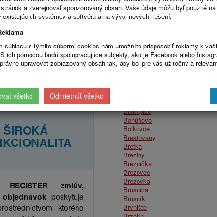
 ZMLUVY,
B
stránok a zverejňovať sponzorovaný obsah. Vaše údaje môžu byť použité na
Bačka
 existujúcich systémov a softvéru a na vývoj nových riešení.
AKTÚRY
Bajtava
Reklama
Baka
RÝCHLO
Baláže
m súhlasu s týmito súbormi cookies nám umožníte prispôsobiť reklamy k vaš
Banka
S ich pomocou budú spolupracujúce subjekty, ako je Facebook alebo Instag
Banská Belá
právne upravovať zobrazovaný obsah tak, aby bol pre vás užitočný a relevan
Barca
Baškovce
Bátka
Beladice
ovať všetko
Odmietnúť všetko
Beša
Biskupice
Bohúňovo
ŠIROKÁ
Boľkovce
Brestovany
NKCIONALITA
Bretka
Breziny
Breznička
Brezovec
Brezovka
ie
REGISTER zmlúv,
Brusnica
a objednávok
poskytuje
Brusník
prostredníctvom ktorého
Brvnište
Brzotín