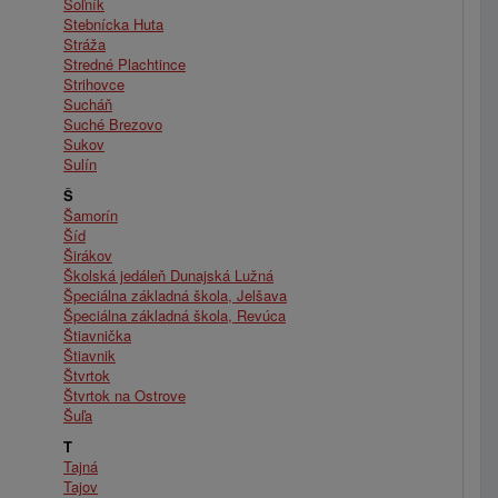
Soľník
Stebnícka Huta
Stráža
Stredné Plachtince
Strihovce
Sucháň
Suché Brezovo
Sukov
Sulín
Š
Šamorín
Šíd
Širákov
Školská jedáleň Dunajská Lužná
Špeciálna základná škola, Jelšava
Špeciálna základná škola, Revúca
Štiavnička
Štiavnik
Štvrtok
Štvrtok na Ostrove
Šuľa
T
Tajná
Tajov