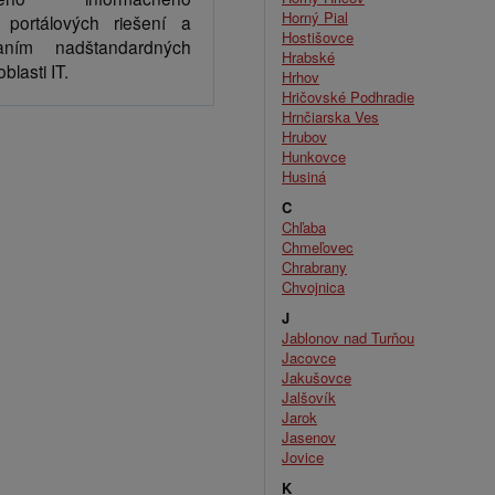
Horný Pial
 portálových riešení a
Hostišovce
vaním nadštandardných
Hrabské
oblasti IT.
Hrhov
Hričovské Podhradie
Hrnčiarska Ves
Hrubov
Hunkovce
Husiná
C
Chľaba
Chmeľovec
Chrabrany
Chvojnica
J
Jablonov nad Turňou
Jacovce
Jakušovce
Jalšovík
Jarok
Jasenov
Jovice
K