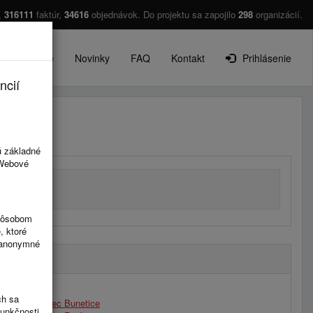
,
316111
faktúr,
34616
objednávok. Do projektu sa zapojilo
298
organizácií.
O projekte
Novinky
FAQ
Kontakt
Prihlásenie
ncií
izácie
ú základné
 Webové
spôsobom
, ktoré
ú anonymné
O
ch sa
Obec Bunetice
funkčnosti