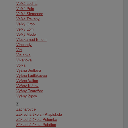
Veľká Lodina
Veľké Pole
Veľké Slemence
Veľké Trakany
Veľký Grob
Veľký Lom
Veľký Meder
Vieska nad Blhom
Vinosady
Virt
Vislanka
Vlkanová
Vojka
Vyšná Jedľová
Vyšné Ladičkovce
Vyšné Valice
Vyšný Klátov
Vyšný Tvarožec
Vyšný Žipov
Z
Zacharovce
Základná škola - Alapiskola
Základná škola Polomka
Základná škola Rabčice