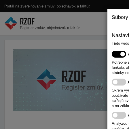
Portál na zverejňovanie zmlúv, objednávok a faktúr.
Súbory
Register zmlúv, objednávok a faktúr.
Nastavt
Tieto web
Potrebné 
funkcie, 
stránky n
Okrem vyu
používate 
spĺňajú s
a na zákla
Analýzou 
značiek, 