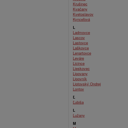
Krušinec
Kvačany
Kvetoslavov
Kynceľová
L
Ladmovce
Lascov
Lastovce
Laškovce
Lenartovce
Leváre
Licince
Lieskovec
Lipovany
Lipovník
Liptovský Ondrej
Lontov
Ľ
Ľubiša
L
Lužany
M