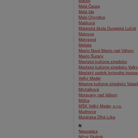
Macov
Malá Čausa
Malá Ida
Malé Chyndice
Mašková
Materská škola Dunajská Lužná
Matovce
Matysová
Meliata
Mesto Nové Mesto nad Váhom
Mesto Šurany
Mestské kultúrne stredisko
Mestské kultúrne stredisko Veľk
Mestský podnik bytového hospod
Veľký Meder
Miestne kultúrne stredisko Valas
Michalková
Moravany nad Váhom
Môlča
MŠK Veľký Meder, s.r.o.
Mudrovce
Muránska Dlhá Lúka
N
Neporadza
Nižný Skálnik