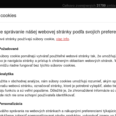
Celkovo zverejnených
31799
zmlúv
 cookies
Úvod
Cenník
e správanie nášej webovej stránky podľa svojích prefere
ové stránky používajú súbory cookie,
viac info
.
Požadované
Novinky
Najnovšie organ
súbory cookie pomáhajú vytvárať použiteľné webové stránky tak, že umožňuj
ako je navigácia stránky a prístup k chráneným oblastiam webových stránok.
emôžu riadne fungovať bez týchto súborov cookies.
Nieje žiadna novinka pridaná.
Analytika
žitia v obchodnej analýze, nám súbory cookies umožňujú rozumieť, akým 
našu webovú stránku, označovať stránky, ktoré je potrebné vylepšiť, alebo tie
voju funkciu a sú veľmi populárne. Dôležité je, že zhromaždené informácie s
de nich nie sme schopní používateľa identifikovať.
Zapojené obce a organizácie
Personalizácia
A
vášho správania na webových stránkach a nákupnými preferenciami týkajúci
Ardovo
dokážeme zobraziť spersonalizované návrhy produktov, vykonávať zmeny vo 