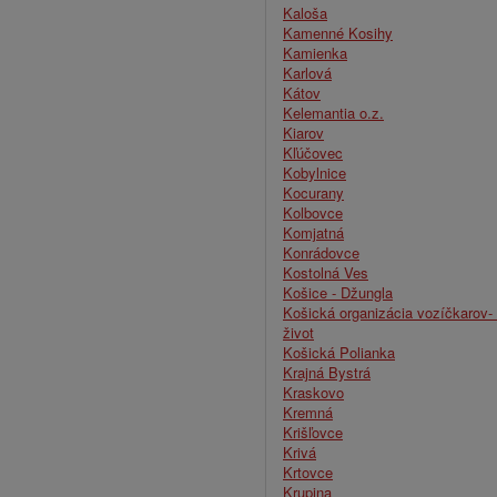
Kaloša
Kamenné Kosihy
Kamienka
Karlová
Kátov
Kelemantia o.z.
Kiarov
Kľúčovec
Kobylnice
Kocurany
Kolbovce
Komjatná
Konrádovce
Kostolná Ves
Košice - Džungla
Košická organizácia vozíčkarov-
život
Košická Polianka
Krajná Bystrá
Kraskovo
Kremná
Krišľovce
Krivá
Krtovce
Krupina