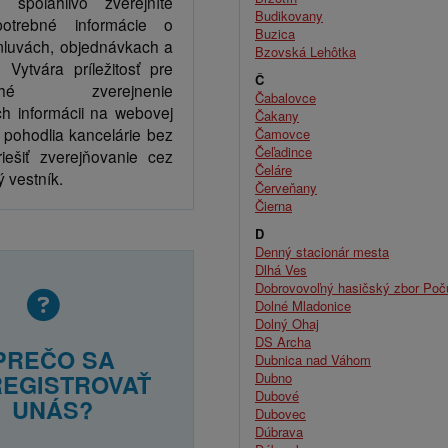
 spoľahlivo zverejníte
Budikovany
potrebné informácie o
Buzica
mluvách, objednávkach a
Bzovská Lehôtka
. Vytvára príležitosť pre
Č
uché zverejnenie
Čabalovce
h informácii na webovej
Čakany
 pohodlia kancelárie bez
Čamovce
Čeľadince
riešiť zverejňovanie cez
Čeláre
 vestník.
Červeňany
Čierna
D
Denný stacionár mesta
Dlhá Ves
Dobrovovoľný hasičský zbor Poč
Dolné Mladonice
Dolný Ohaj
DS Archa
PREČO SA
Dubnica nad Váhom
Dubno
EGISTROVAŤ
Dubové
UNÁS?
Dubovec
Dúbrava