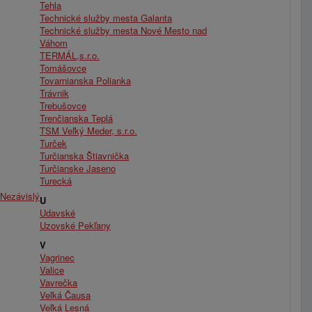
Tehla
Technické služby mesta Galanta
Technické služby mesta Nové Mesto nad
Váhom
TERMÁL,s.r.o.
Tomášovce
Tovarnianska Polianka
Trávnik
Trebušovce
Trenčianska Teplá
TSM Veľký Meder, s.r.o.
Turček
Turčianska Štiavnička
Turčianske Jaseno
Turecká
 Nezávislý
U
Udavské
Uzovské Pekľany
V
Vagrinec
Valice
Vavrečka
Veľká Čausa
Veľká Lesná