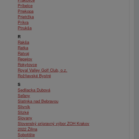
Príbelce
Priekopa
Prietržka
Príkra
Ptrukša
R
Rakša
Ratka
Ratvaj
Repejov
Rokytovce
Royal Valley Golf Club, o.z.
Rožňavské Bystré
S
Sedliacka Dubová
Seľany
Slatinka nad Bebravou
Slivník
Slizké
Slovany
Slovenský prípravný výbor ZOH Krakov
2022 Žilina
Sobotište