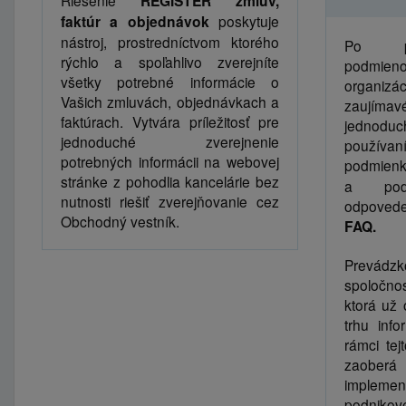
Riešenie
REGISTER zmlúv,
faktúr a objednávok
poskytuje
nástroj, prostredníctvom ktorého
Po pr
rýchlo a spoľahlivo zverejníte
podmien
všetky potrebné informácie o
organi
Vašich zmluvách, objednávkach a
zaují
faktúrach. Vytvára príležitosť pre
jednoduc
jednoduché zverejnenie
používa
potrebných informácii na webovej
podmienky
stránke z pohodlia kancelárie bez
a podm
nutnosti riešiť zverejňovanie cez
odpovede
Obchodný vestník.
FAQ.
Prevádz
spoločnos
ktorá už
trhu info
rámci tej
zaoberá
impleme
podnik