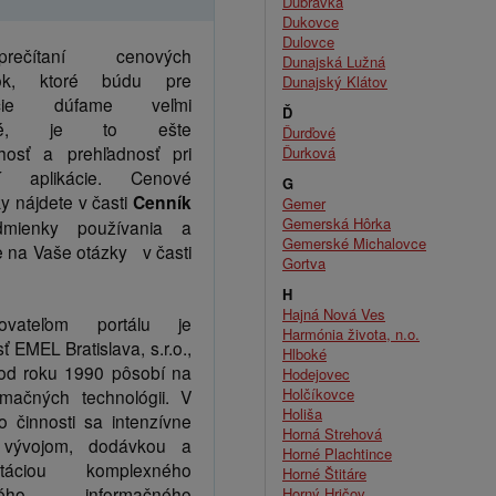
Dúbravka
Dukovce
Dulovce
ečítaní cenových
Dunajská Lužná
ok, ktoré búdu pre
Dunajský Klátov
zácie dúfame veľmi
Ď
mavé, je to ešte
Ďurďové
hosť a prehľadnosť pri
Ďurková
ní aplikácie. Cenové
G
 nájdete v časti
Cenník
Gemer
Gemerská Hôrka
ienky používania a
Gemerské Michalovce
 na Vaše otázky v časti
Gortva
H
Hajná Nová Ves
kovateľom portálu je
Harmónia života, n.o.
ť EMEL Bratislava, s.r.o.,
Hlboké
 od roku 1990 pôsobí na
Hodejovec
Holčíkovce
rmačných technológii. V
Holiša
to činnosti sa intenzívne
Horná Strehová
 vývojom, dodávkou a
Horné Plachtince
ntáciou komplexného
Horné Štitáre
ového informačného
Horný Hričov