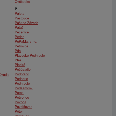
Ovčiarsko
P
Palota
Pastovce
Paština Závada
Pataš
Pečenice
Peder
PePaMa, s,r,o,
Petrovce
Píla
Plavecké Podhradie
Pleš
Ploské
Počúvadlo
Podbranč
úvadlo
Podhorie
Podhradie
Podzámčok
Potok
Potvorice
Povoda
Pozdišovce
Pôtor
Prakovce