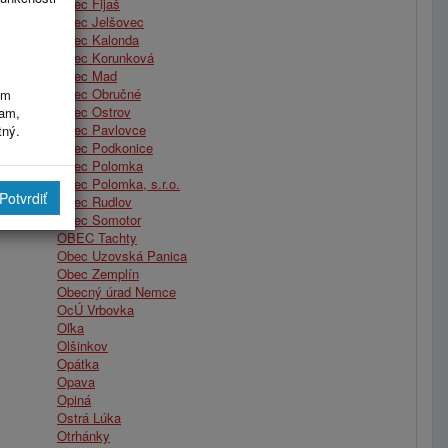
Obec Fijaš
Obec Jelšovec
Obec Kalonda
Obec Korunková
Obec Mad
Obec Obručné
im
Obec Ostrov
ram,
Obec Pavlovce
tný.
Obec Podkonice
Obec Polomka
Obec Polomka, s.r.o.
Potvrdiť
Obec Rudlov
Obec Somotor
OBEC Tachty
Obec Uzovská Panica
Obec Zemplín
Obecný úrad Nemce
OcÚ Vrbovka
Oľka
Olšinkov
Opátka
Opava
Opiná
Ostrá Lúka
Otrhánky