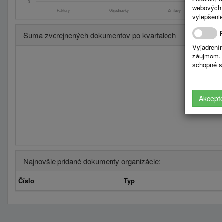
0
webových 
Faktúry
Objednávky
Zmluvy
vylepšenie
Suma zverejnených dokumentov po kvartaloch
Vyjadrení
záujmom. 
schopné s
Akcept
Najnovšie pridané dokumenty organizácie:
Číslo
Typ