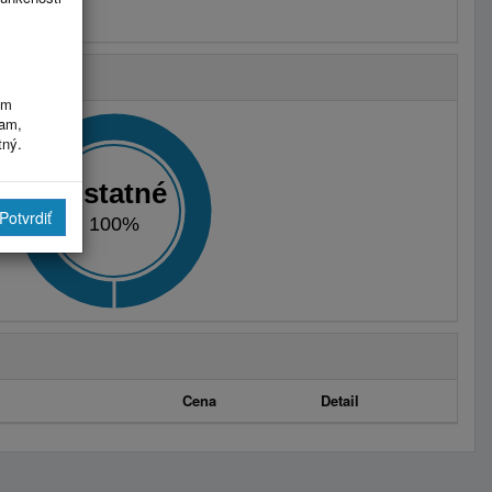
im
ram,
tný.
Ostatné
Potvrdiť
100%
Cena
Detail