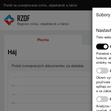
Portál na zverejňovanie zmlúv, objednávok a faktúr.
Súbory
Register zmlúv, objednávok a faktúr.
Nastavt
Tieto web
Plocha
Háj
Potrebné 
funkcie, 
stránky n
Počet zverejnených dokumentov za obdobia
Okrem vyu
1
používate 
spĺňajú s
0.75
a na zákla
0.5
0.25
Analýzou 
značiek, 