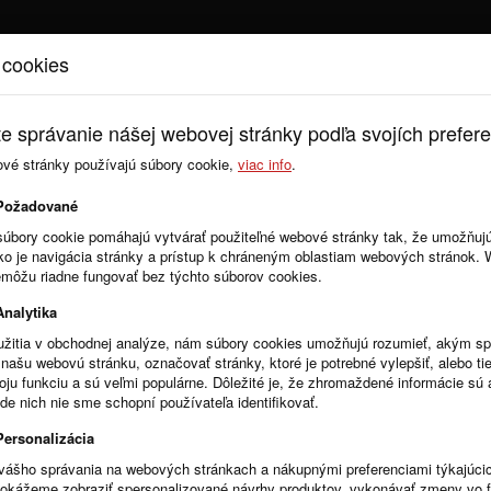
 cookies
Úvod
Cenník
e správanie nášej webovej stránky podľa svojích prefere
ové stránky používajú súbory cookie,
viac info
.
Zmluvy
Objednávky
Požadované
súbory cookie pomáhajú vytvárať použiteľné webové stránky tak, že umožňuj
ako je navigácia stránky a prístup k chráneným oblastiam webových stránok.
emôžu riadne fungovať bez týchto súborov cookies.
Počet zverejnených dokumen
Analytika
žitia v obchodnej analýze, nám súbory cookies umožňujú rozumieť, akým 
našu webovú stránku, označovať stránky, ktoré je potrebné vylepšiť, alebo tie
voju funkciu a sú veľmi populárne. Dôležité je, že zhromaždené informácie s
Úradná tabuľa: Stavebný úrad
de nich nie sme schopní používateľa identifikovať.
Celkom: 0
Posledný mesiac: 0
Personalizácia
Dnes: 0
vášho správania na webových stránkach a nákupnými preferenciami týkajúci
dokážeme zobraziť spersonalizované návrhy produktov, vykonávať zmeny vo 