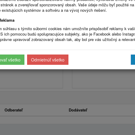
stránok a zverejňovať sponzorovaný obsah. Vaše údaje môžu byť použité na
Úradná tabuľa: Stavebný úrad
 existujúcich systémov a softvéru a na vývoj nových riešení.
Reklama
Najväčší partneri
m súhlasu s týmito súbormi cookies nám umožníte prispôsobiť reklamy k vaš
S ich pomocou budú spolupracujúce subjekty, ako je Facebook alebo Instag
právne upravovať zobrazovaný obsah tak, aby bol pre vás užitočný a relevan
ovať všetko
Odmietnúť všetko
Odberateľ
Dodávateľ