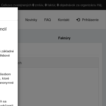
Celkovo zverejnených
0
zmlúv,
0
faktúr,
0
objednávok za organizáciu Háj.
O projekte
Novinky
FAQ
Kontakt
Prihlásenie
ncií
Faktúry
ú základné
 Webové
tov po rokoch
spôsobom
, ktoré
ú anonymné
ch sa
funkčnosti