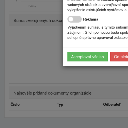
0
webových stránok a zverejňovať spo
Faktúry
Zmluvy
Úradná tabuľa: S
vylepšenie existujúcich systémov a 
Reklama
Suma zverejnených dokumentov po kvartaloch
Vyjadrením súhlasu s týmito súborm
záujmom. S ich pomocou budú spolup
schopné správne upravovať zobrazov
Akceptovať všetko
Odmietn
Najnovšie pridané dokumenty organizácie:
Číslo
Typ
Odberateľ