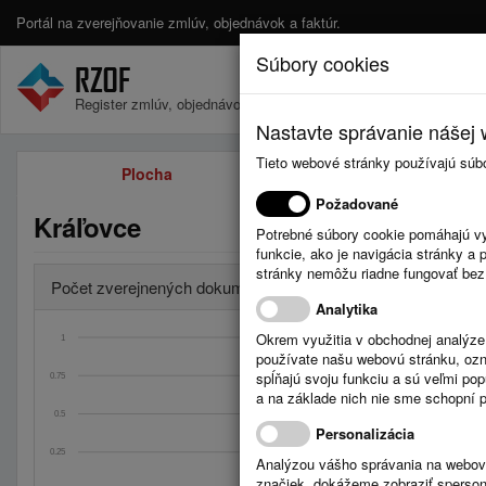
Portál na zverejňovanie zmlúv, objednávok a faktúr.
Súbory cookies
Register zmlúv, objednávok a faktúr.
Nastavte správanie nášej w
Tieto webové stránky používajú súb
Plocha
Zmluvy
Požadované
Kráľovce
Potrebné súbory cookie pomáhajú vy
funkcie, ako je navigácia stránky 
stránky nemôžu riadne fungovať bez
Počet zverejnených dokumentov za obdobia
Analytika
Okrem využitia v obchodnej analýz
1
používate našu webovú stránku, označ
spĺňajú svoju funkciu a sú veľmi po
0.75
Úradná tabuľa: Stave
a na základe nich nie sme schopní po
Celkom: 0
0.5
Posledný mesiac
Personalizácia
Dnes: 0
0.25
Analýzou vášho správania na webový
značiek, dokážeme zobraziť sperson