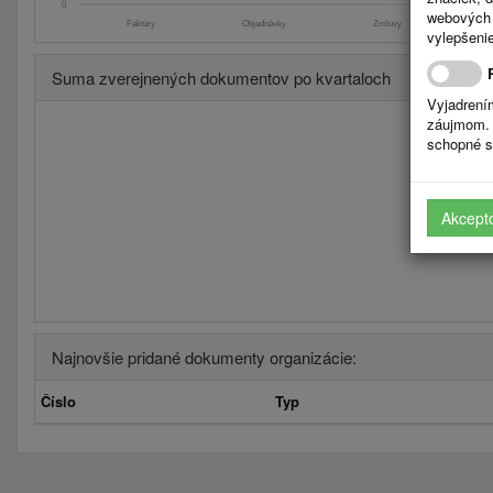
0
webových 
Faktúry
Objednávky
Zmluvy
vylepšenie
Suma zverejnených dokumentov po kvartaloch
Vyjadrení
záujmom. 
schopné s
Akcept
Najnovšie pridané dokumenty organizácie:
Číslo
Typ