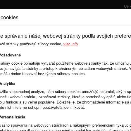
Cel
 cookies
Úvod
Cenník
e správanie nášej webovej stránky podľa svojích prefere
ové stránky používajú súbory cookie,
viac info
.
Zmluvy
Objednávky
Požadované
súbory cookie pomáhajú vytvárať použiteľné webové stránky tak, že umožňuj
ako je navigácia stránky a prístup k chráneným oblastiam webových stránok.
emôžu riadne fungovať bez týchto súborov cookies.
Počet zverejnených dokumen
Analytika
žitia v obchodnej analýze, nám súbory cookies umožňujú rozumieť, akým 
našu webovú stránku, označovať stránky, ktoré je potrebné vylepšiť, alebo tie
voju funkciu a sú veľmi populárne. Dôležité je, že zhromaždené informácie s
Úradná tabuľa: Stavebný úrad
de nich nie sme schopní používateľa identifikovať.
Celkom: 0
Posledný mesiac: 0
Personalizácia
Dnes: 0
vášho správania na webových stránkach a nákupnými preferenciami týkajúci
dokážeme zobraziť spersonalizované návrhy produktov, vykonávať zmeny vo 