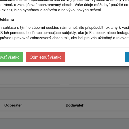
stránok a zverejňovať sponzorovaný obsah. Vaše údaje môžu byť použité na
Úradná tabuľa: Stavebný úrad
 existujúcich systémov a softvéru a na vývoj nových riešení.
Reklama
Najväčší partneri
m súhlasu s týmito súbormi cookies nám umožníte prispôsobiť reklamy k vaš
S ich pomocou budú spolupracujúce subjekty, ako je Facebook alebo Instag
právne upravovať zobrazovaný obsah tak, aby bol pre vás užitočný a relevan
ovať všetko
Odmietnúť všetko
Odberateľ
Dodávateľ