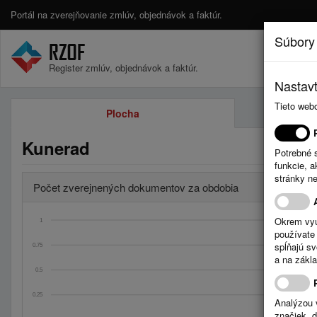
Portál na zverejňovanie zmlúv, objednávok a faktúr.
Súbory
Register zmlúv, objednávok a faktúr.
Nastavt
Tieto web
Plocha
Kunerad
Potrebné 
funkcie, 
stránky n
Počet zverejnených dokumentov za obdobia
Okrem vyu
1
používate 
spĺňajú s
0.75
a na zákla
0.5
0.25
Analýzou 
značiek, 