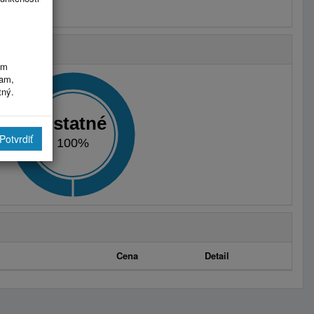
im
ram,
tný.
Ostatné
Potvrdiť
100%
Cena
Detail