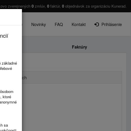
kovo zverejnených
0
zmlúv,
0
faktúr,
0
objednávok za organizáciu Kunerad.
O projekte
Novinky
FAQ
Kontakt
Prihlásenie
ncií
Faktúry
ú základné
 Webové
tov po rokoch
spôsobom
, ktoré
ú anonymné
ch sa
funkčnosti