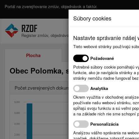
Portál na zverejňovanie zmlúv, objednávok a faktúr.
Súbory cookies
Register zmlúv, objednávok a faktúr.
Nastavte správanie nášej w
Tieto webové stránky používajú súb
Plocha
Zmluvy
Požadované
Potrebné súbory cookie pomáhajú vy
Obec Polomka, s.r.o.
funkcie, ako je navigácia stránky 
stránky nemôžu riadne fungovať bez
Počet zverejnených dokumentov za obdobia
Analytika
Okrem využitia v obchodnej analýz
používate našu webovú stránku, označ
8,000
spĺňajú svoju funkciu a sú veľmi po
a na základe nich nie sme schopní po
6,000
Úradná tabuľa: Stave
Celkom: 0
Personalizácia
4,000
Posledný mesiac
Analýzou vášho správania na webový
Dnes: 0
2,000
značiek, dokážeme zobraziť sperson