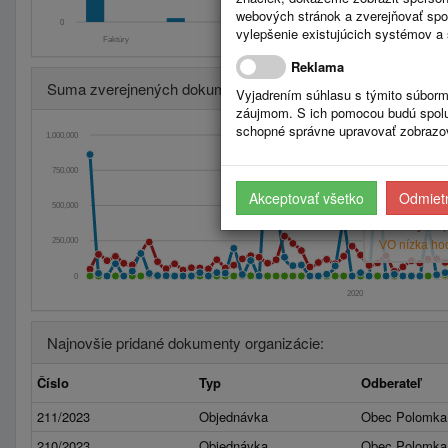
webových stránok a zverejňovať spo
0
vylepšenie existujúcich systémov a 
Faktúry
Zmluvy
Úradná tabuľa: S
Reklama
Suma zverejnených dokumentov po kvartaloch
Vyjadrením súhlasu s týmito súborm
záujmom. S ich pomocou budú spolup
schopné správne upravovať zobrazov
1,000,000
2023 
750,000
Zmluvy:
Akceptovať všetko
Odmietn
500,000
Objednávky: 
Faktúry: 14
250,000
VO nízka hod
0
2020
Najnovšie pridané dokumenty organizácie:
Číslo
Typ
Odberateľ
211/2023
Objednávka
Obec Polomka
210/2023
Objednávka
Obec Polomka